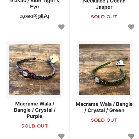
elastic / Blue Tiger's
Necklace / Ocean
Eye
Jasper
3,080円(税込)
SOLD OUT
Macrame Wala /
Macrame Wala / Bangle
Bangle / Crystal /
/ Crystal / Green
Purple
SOLD OUT
SOLD OUT