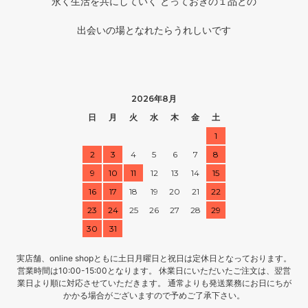
永く生活を共にしていく とっておきの１品との
出会いの場となれたらうれしいです
2026年8月
日
月
火
水
木
金
土
1
2
3
4
5
6
7
8
9
10
11
12
13
14
15
16
17
18
19
20
21
22
23
24
25
26
27
28
29
30
31
実店舗、online shopともに土日月曜日と祝日は定休日となっております。
営業時間は10:00-15:00となります。 休業日にいただいたご注文は、翌営
業日より順に対応させていただきます。 通常よりも発送業務にお日にちが
かかる場合がございますので予めご了承下さい。