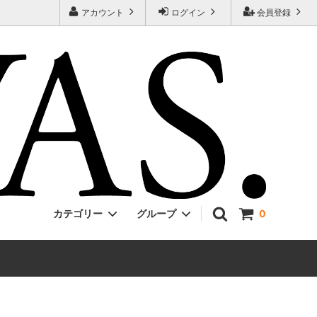
アカウント
ログイン
会員登録
カテゴリー
グループ
0
Jackman
ONE PIECE
EVCON
Unisex