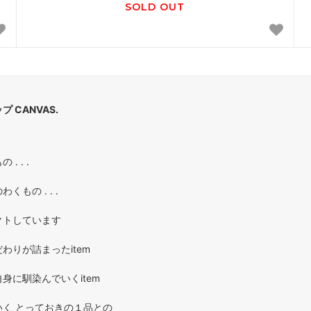
SOLD OUT
 CANVAS.
. . .
もの . . .
クトしています
わりが詰まったitem
身に馴染んでいくitem
く とっておきの１品との