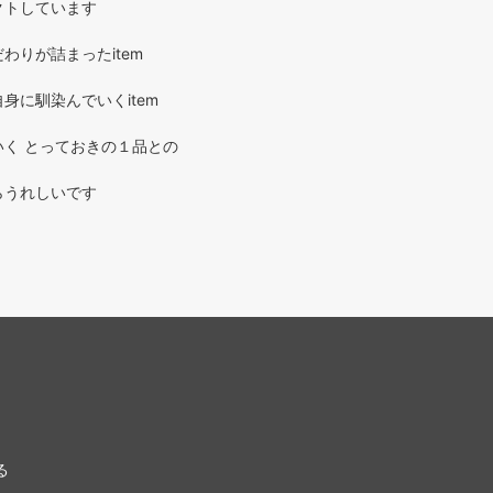
クトしています
わりが詰まったitem
身に馴染んでいくitem
く とっておきの１品との
らうれしいです
る