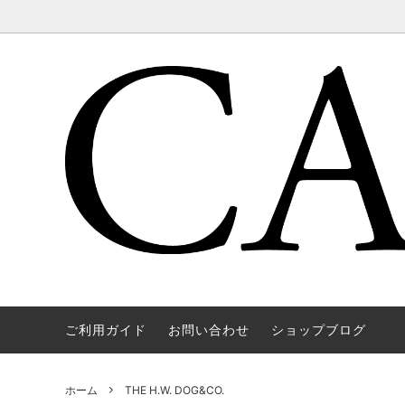
ご利用ガイド
お問い合わせ
ショップブログ
WAREHOUSE & CO.
OUTER
OOE YO
TOPS
SOURCE
GOODS
nichols
Mens
ホーム
THE H.W. DOG&CO.