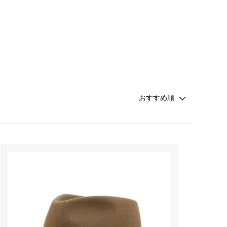
Honnete
soglia
Nigel Cabourn ーWOMANー
TOKYOSANDAL
Healthknit
NISHIGUCHI KUTSUSHITA
LABOR DAY
indian jewelry
LIBBEY