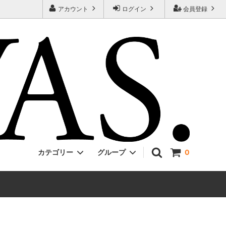
アカウント
ログイン
会員登録
カテゴリー
グループ
0
Jackman
ONE PIECE
EVCON
Unisex