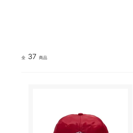
GOOD HELLER
SALE
Le Mel
ALWEL
Manual
Kepani
BAA C
FILSON
Shetla
THE H.W. DOG&CO.
LENO
37
全
商品
LYBRO
TAKE&
hakne
memer
SLOW
NORO
A PIECE OF CHIC
DURAN
Macrame Wala
Other 