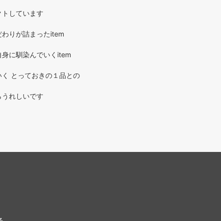
クトしています
わりが詰まったitem
身に馴染んでいくitem
く とっておきの１品との
らうれしいです
る