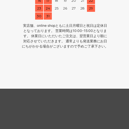
16
17
18
19
20
21
22
23
24
25
26
27
28
29
30
31
実店舗、online shopともに土日月曜日と祝日は定休日
となっております。 営業時間は10:00-15:00となりま
す。 休業日にいただいたご注文は、翌営業日より順に
対応させていただきます。 通常よりも発送業務にお日
にちがかかる場合がございますので予めご了承下さい。