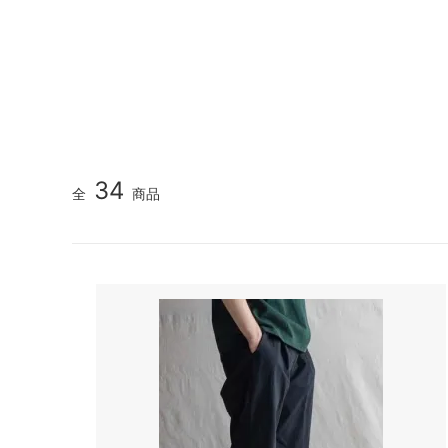
GOOD HELLER
SALE
Le Mel
ALWEL
Manual
Kepani
BAA C
FILSON
Shetla
THE H.W. DOG&CO.
LENO
34
全
商品
LYBRO
TAKE&
hakne
memer
SLOW
NORO
A PIECE OF CHIC
DURAN
Macrame Wala
Other 