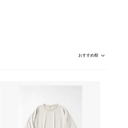
Honnete
soglia
Nigel Cabourn ーWOMANー
TOKYOSANDAL
Healthknit
NISHIGUCHI KUTSUSHITA
LABOR DAY
indian jewelry
LIBBEY