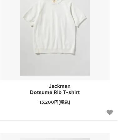
Jackman
Dotsume Rib T-shirt
13,200円(税込)