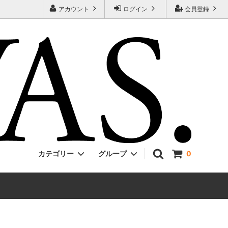
アカウント
ログイン
会員登録
カテゴリー
グループ
0
Jackman
ONE PIECE
EVCON
Unisex