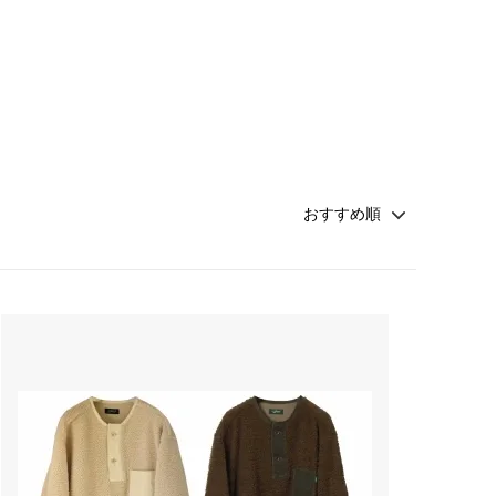
Honnete
soglia
Nigel Cabourn ーWOMANー
TOKYOSANDAL
Healthknit
NISHIGUCHI KUTSUSHITA
LABOR DAY
indian jewelry
LIBBEY