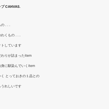
 CANVAS.
. . .
もの . . .
クトしています
わりが詰まったitem
身に馴染んでいくitem
く とっておきの１品との
らうれしいです