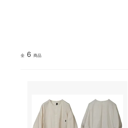
GOOD HELLER
SALE
Le Mel
ALWEL
Manual
Kepani
BAA C
FILSON
Shetla
THE H.W. DOG&CO.
LENO
6
全
商品
LYBRO
TAKE&
hakne
memer
SLOW
NORO
A PIECE OF CHIC
DURAN
Macrame Wala
Other 