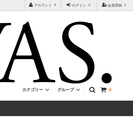
アカウント
ログイン
会員登録
カテゴリー
グループ
0
Jackman
ONE PIECE
EVCON
Unisex