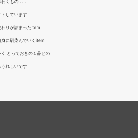
もの . . .
クトしています
わりが詰まったitem
身に馴染んでいくitem
く とっておきの１品との
らうれしいです