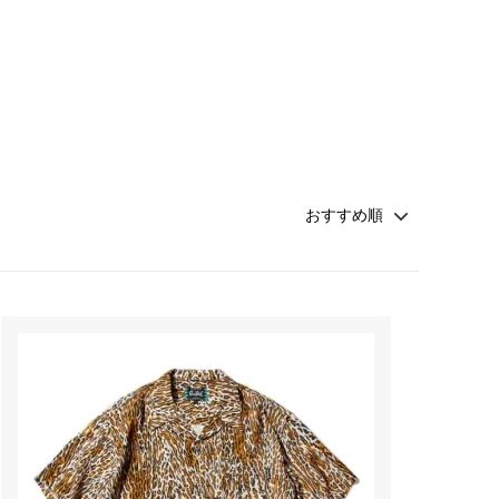
Honnete
soglia
Nigel Cabourn ーWOMANー
TOKYOSANDAL
Healthknit
NISHIGUCHI KUTSUSHITA
LABOR DAY
indian jewelry
LIBBEY