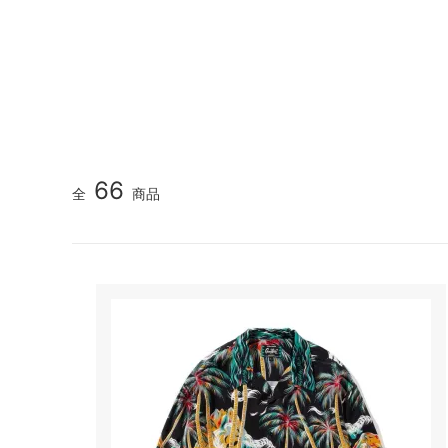
GOOD HELLER
SALE
Le Mel
ALWEL
Manual
Kepani
BAA C
FILSON
Shetla
THE H.W. DOG&CO.
LENO
66
全
商品
LYBRO
TAKE&
hakne
memer
SLOW
NORO
A PIECE OF CHIC
DURAN
Macrame Wala
Other 