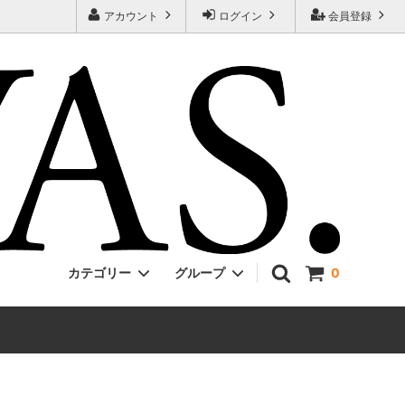
アカウント
ログイン
会員登録
カテゴリー
グループ
0
Jackman
ONE PIECE
EVCON
Unisex