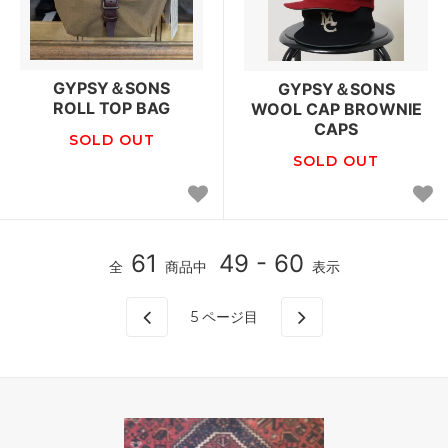
GYPSY＆SONS
GYPSY＆SONS
ROLL TOP BAG
WOOL CAP BROWNIE
CAPS
SOLD OUT
SOLD OUT
61
49 - 60
全
商品中
表示
5
ページ目