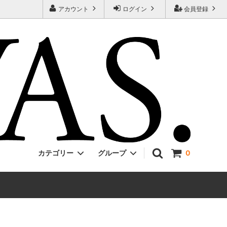
アカウント
ログイン
会員登録
カテゴリー
グループ
0
Jackman
ONE PIECE
EVCON
Unisex