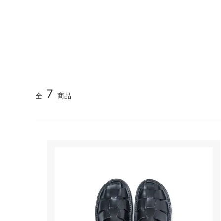
GOOD HELLER
SALE
Le Mel
ALWEL
Manual
Kepani
BAA C
FILSON
Shetla
THE H.W. DOG&CO.
LENO
7
全
商品
LYBRO
TAKE&
hakne
memer
SLOW
NORO
A PIECE OF CHIC
DURAN
Macrame Wala
Other 