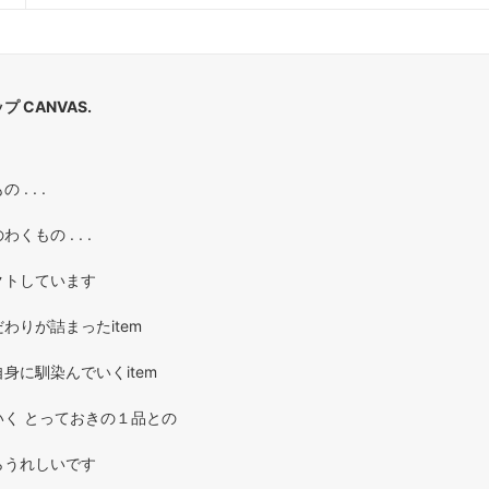
 CANVAS.
. . .
もの . . .
クトしています
わりが詰まったitem
身に馴染んでいくitem
く とっておきの１品との
らうれしいです