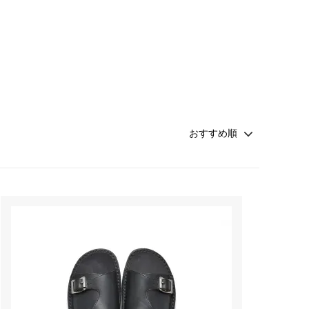
Honnete
soglia
Nigel Cabourn ーWOMANー
TOKYOSANDAL
Healthknit
NISHIGUCHI KUTSUSHITA
LABOR DAY
indian jewelry
LIBBEY