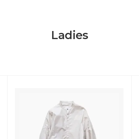
ange
ante aciem
 Alphabet
MANON
OSTUME MFG.
Nigel Cabourn
Ladies
nd Woollen Co.
ROLLING DUB TRIO
Sanders
SONS
OMNIGOD
i
NAVY ROOTS
SML
CE
FER A CHEVAL
Brand
USED