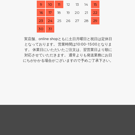
9
10
11
12
13
14
15
16
17
18
19
20
21
22
23
24
25
26
27
28
29
30
31
実店舗、online shopともに土日月曜日と祝日は定休日
となっております。 営業時間は10:00-15:00となりま
す。 休業日にいただいたご注文は、翌営業日より順に
対応させていただきます。 通常よりも発送業務にお日
にちがかかる場合がございますので予めご了承下さい。