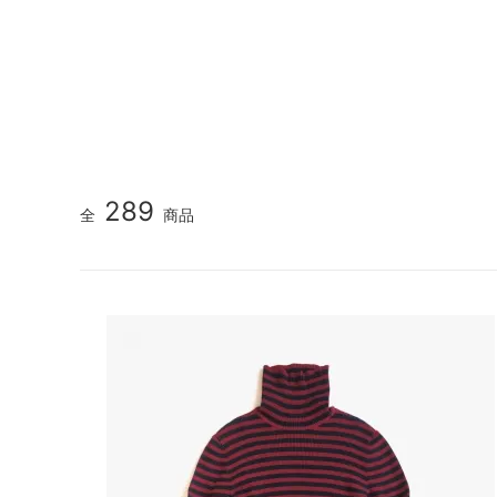
GOOD HELLER
SALE
Le Mel
ALWEL
Manual
Kepani
BAA C
FILSON
Shetla
THE H.W. DOG&CO.
LENO
289
全
商品
LYBRO
TAKE&
hakne
memer
SLOW
NORO
A PIECE OF CHIC
DURAN
Macrame Wala
Other 