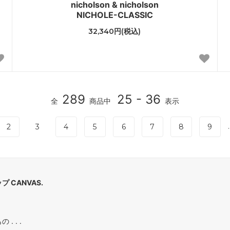
nicholson & nicholson
NICHOLE-CLASSIC
32,340円(税込)
289
25 - 36
全
商品中
表示
.
2
3
4
5
6
7
8
9
 CANVAS.
. . .