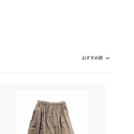
Honnete
soglia
Nigel Cabourn ーWOMANー
TOKYOSANDAL
Healthknit
NISHIGUCHI KUTSUSHITA
LABOR DAY
indian jewelry
LIBBEY