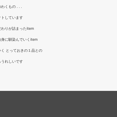
もの . . .
クトしています
わりが詰まったitem
身に馴染んでいくitem
く とっておきの１品との
らうれしいです