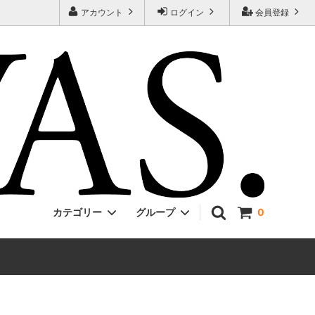
アカウント
ログイン
会員登録
カテゴリー
グループ
0
Jackman
ONE PIECE
EVCON
Unisex