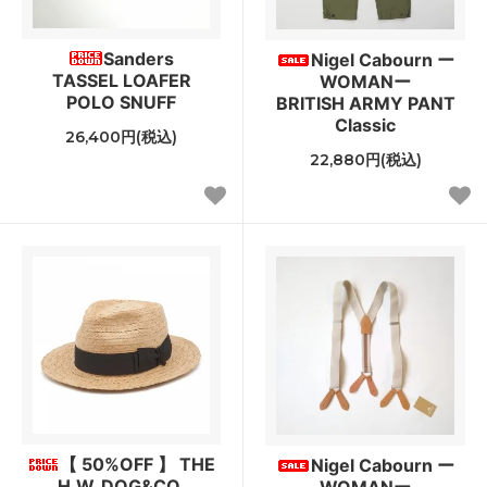
Sanders
Nigel Cabourn ー
TASSEL LOAFER
WOMANー
POLO SNUFF
BRITISH ARMY PANT
Classic
26,400円(税込)
22,880円(税込)
【 50%OFF 】 THE
Nigel Cabourn ー
H.W. DOG&CO.
WOMANー