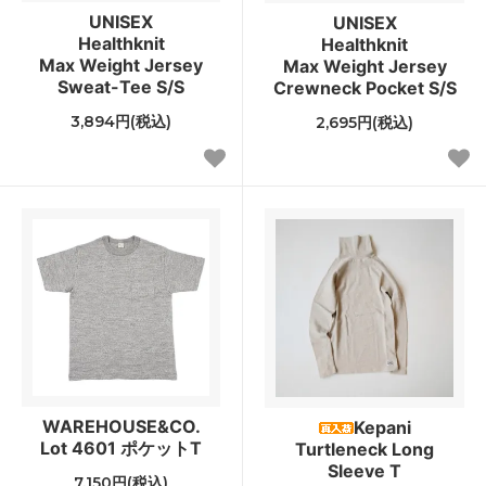
UNISEX
UNISEX
Healthknit
Healthknit
Max Weight Jersey
Max Weight Jersey
Sweat-Tee S/S
Crewneck Pocket S/S
3,894円(税込)
2,695円(税込)
WAREHOUSE&CO.
Kepani
Lot 4601 ポケットT
Turtleneck Long
Sleeve T
7,150円(税込)