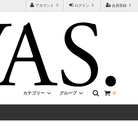
アカウント
ログイン
会員登録
カテゴリー
グループ
0
Jackman
ONE PIECE
EVCON
Unisex