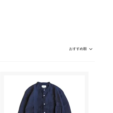
Honnete
soglia
Nigel Cabourn ーWOMANー
TOKYOSANDAL
Healthknit
NISHIGUCHI KUTSUSHITA
LABOR DAY
indian jewelry
LIBBEY