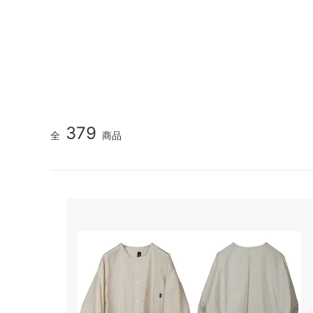
GOOD HELLER
SALE
Le Mel
ALWEL
Manual
Kepani
BAA C
FILSON
Shetla
THE H.W. DOG&CO.
LENO
379
全
商品
LYBRO
TAKE&
hakne
memer
SLOW
NORO
A PIECE OF CHIC
DURAN
Macrame Wala
Other 