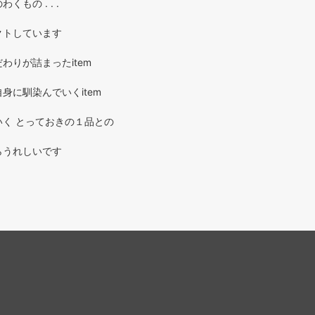
もの . . .
クトしています
わりが詰まったitem
身に馴染んでいくitem
く とっておきの１品との
らうれしいです