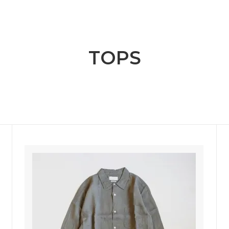
ange
ante aciem
 Alphabet
MANON
OSTUME MFG.
Nigel Cabourn
TOPS
nd Woollen Co.
ROLLING DUB TRIO
Sanders
SONS
OMNIGOD
i
NAVY ROOTS
SML
CE
FER A CHEVAL
Brand
USED