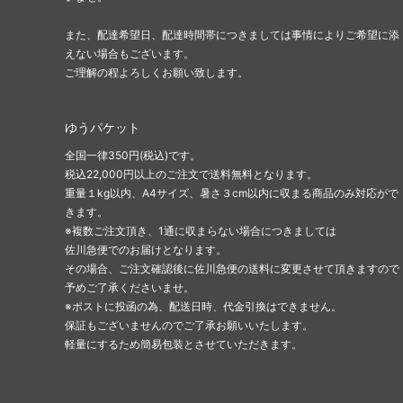
また、配達希望日、配達時間帯につきましては事情によりご希望に添
えない場合もございます。
ご理解の程よろしくお願い致します。
ゆうパケット
全国一律350円(税込)です。
税込22,000円以上のご注文で送料無料となります。
重量１kg以内、A4サイズ、暑さ３cm以内に収まる商品のみ対応がで
きます。
※複数ご注文頂き、1通に収まらない場合につきましては
佐川急便でのお届けとなります。
その場合、ご注文確認後に佐川急便の送料に変更させて頂きますので
予めご了承くださいませ。
※ポストに投函の為、配送日時、代金引換はできません。
保証もございませんのでご了承お願いいたします。
軽量にするため簡易包装とさせていただきます。