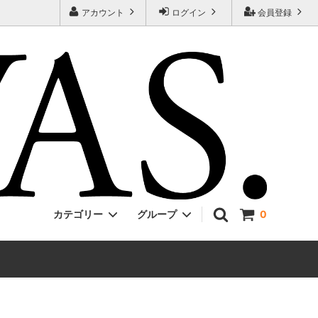
アカウント
ログイン
会員登録
カテゴリー
グループ
0
Jackman
ONE PIECE
EVCON
Unisex