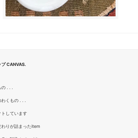
 CANVAS.
. . .
もの . . .
クトしています
わりが詰まったitem