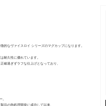
ange
ante aciem
 Alphabet
MANON
OSTUME MFG.
Nigel Cabourn
nd Woollen Co.
ROLLING DUB TRIO
Sanders
徴的なヴァイスロイ シリーズのマグカップになります。
SONS
OMNIGOD
グは耐久性に優れています。
i
NAVY ROOTS
、正確過ぎずラフな仕上げとなっており、
SML
CE
FER A CHEVAL
Brand
USED
カー。
ス製品の熱処理開発に成功して以来、