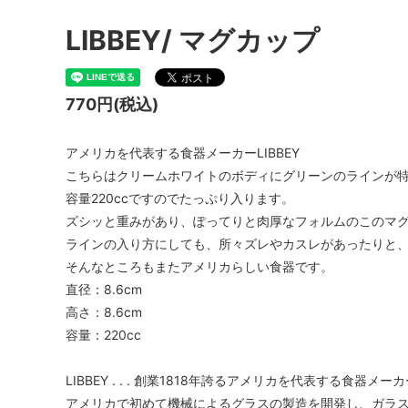
GOOD HELLER
SALE
Le Mel
LIBBEY/ マグカップ
ALWEL
Manual
Kepani
BAA C
770円(税込)
FILSON
Shetla
THE H.W. DOG&CO.
LENO
アメリカを代表する食器メーカーLIBBEY
こちらはクリームホワイトのボディにグリーンのラインが特
LYBRO
TAKE&
容量220ccですのでたっぷり入ります。
ズシッと重みがあり、ぽってりと肉厚なフォルムのこのマ
hakne
memer
ラインの入り方にしても、所々ズレやカスレがあったりと
SLOW
NORO
そんなところもまたアメリカらしい食器です。
直径：8.6cm
A PIECE OF CHIC
DURAN
高さ：8.6cm
容量：220cc
Macrame Wala
Other 
LIBBEY . . . 創業1818年誇るアメリカを代表する食器メー
アメリカで初めて機械によるグラスの製造を開発し、ガラ