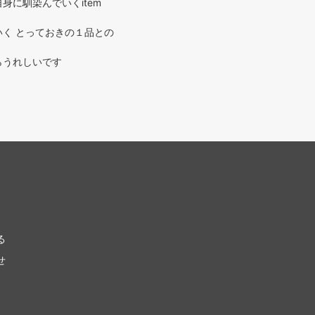
身に馴染んでいくitem
く とっておきの１品との
らうれしいです
る
せ