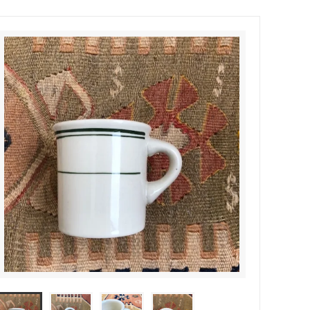
Honnete
soglia
Nigel Cabourn ーWOMANー
TOKYOSANDAL
Healthknit
NISHIGUCHI KUTSUSHITA
LABOR DAY
indian jewelry
LIBBEY