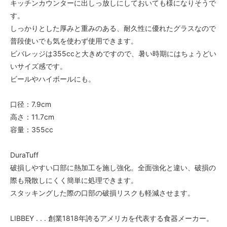
キッチンカウンターに出しっ放しにしておいても様になりそうで
す。
しっかりとした厚みと重みのある、耐久性に優れたグラスなので
普段使いでも気を使わず使用できます。
ビバレッジは355ccと大きめですので、暑い時期にはちょうどい
いサイズ感です。
ビールやハイボールにも。
口径：7.9cm
高さ：11.7cm
容量：355cc
DuraTuff
破損しやすい口部に熱加工を施し強化。全面強化と違い、破損の
際も飛散しにくく簡単に処理できます。
スタッキングした際の口部の破損リスクも軽減させます。
LIBBEY . . . 創業1818年誇るアメリカを代表する食器メーカー。