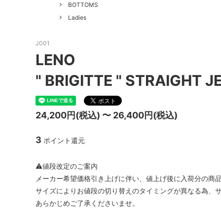
GOOD HELLER
SALE
Le Mel
BOTTOMS
Ladies
ALWEL
Manual
Kepani
BAA C
J001
LENO
FILSON
Shetla
" BRIGITTE " STRAIGHT 
THE H.W. DOG&CO.
LENO
LYBRO
TAKE&
24,200円(税込) 〜 26,400円(税込)
hakne
memer
3
ポイント還元
SLOW
NORO
A PIECE OF CHIC
DURAN
⚠値段改定のご案内
メーカー希望価格引き上げに伴い、値上げ後に入荷分の商品より
Macrame Wala
Other 
サイズによりお値段の切り替えのタイミングが異なる為、
あらかじめご了承くださいませ。