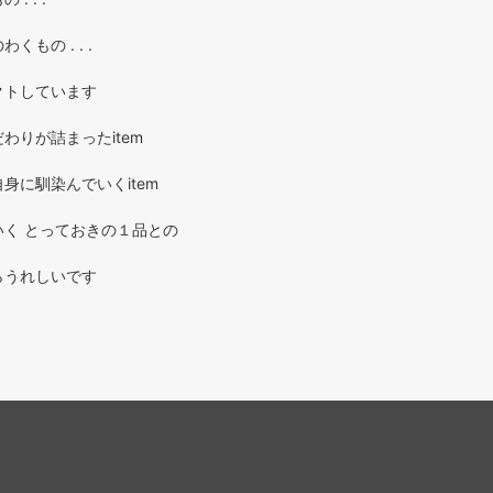
もの . . .
クトしています
わりが詰まったitem
身に馴染んでいくitem
く とっておきの１品との
らうれしいです