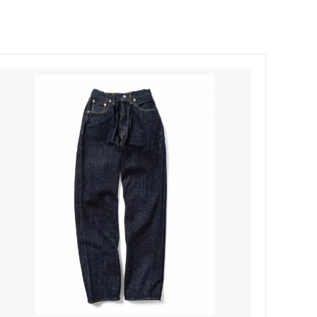
Honnete
soglia
Nigel Cabourn ーWOMANー
TOKYOSANDAL
Healthknit
NISHIGUCHI KUTSUSHITA
LABOR DAY
indian jewelry
LIBBEY