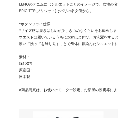
LENOのデニムにはシルエットごとのイメージで、女性の
BRIGITTE(ブリジット)はパリの名女優から。
*ボタンフライ仕様
*サイズ感は履きはじめが少しきつめなくらいをお勧めしま
ウエストは履いているうちに2cmほど伸び、お洗濯をする
履いて洗ってを繰り返すことで身体に馴染んだシルエット
素材：
綿100%
原産国：
日本製
※商品写真は、お使いのモニター設定、お部屋の照明等によ