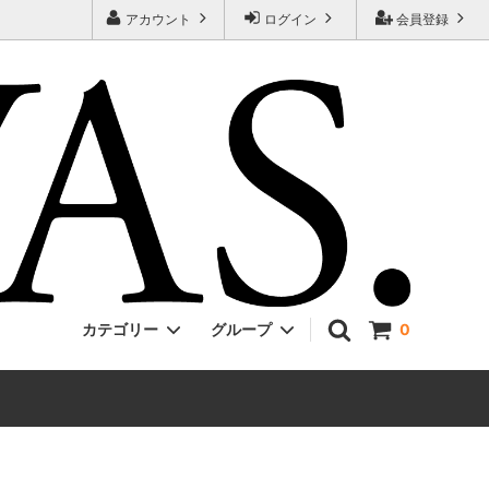
アカウント
ログイン
会員登録
カテゴリー
グループ
0
Jackman
ONE PIECE
EVCON
Unisex