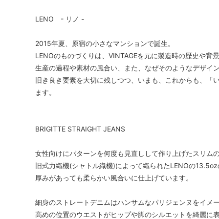
LENO - リノ -
2015年夏、原宿の小さなマンションで誕生。
LENOのものづくりは、VINTAGEを元に製造時の歴史や
生産の過程や素材の風合い、また、なぜそのようなデザイ
旧き良き要素を大切に残しつつ、いまも、これからも、「
ます。
BRIGITTE STRAIGHT JEANS
女性向けにパターンを何度も見直しして作り上げたスリム
旧式力織機(シャトル織機)によって織られたLENOの13.5
厚みがあっても柔らかい風合いに仕上げています。
細身のストレートデニムはハンサムなパリジェンヌをイメ
高めの位置のウエストがヒップや脚のシルエットを綺麗に