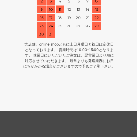
2
3
4
5
6
7
8
9
10
11
12
13
14
15
16
17
18
19
20
21
22
23
24
25
26
27
28
29
30
31
実店舗、online shopともに土日月曜日と祝日は定休日
となっております。 営業時間は10:00-15:00となりま
す。 休業日にいただいたご注文は、翌営業日より順に
対応させていただきます。 通常よりも発送業務にお日
にちがかかる場合がございますので予めご了承下さい。