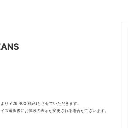
ange
ante aciem
 Alphabet
MANON
OSTUME MFG.
Nigel Cabourn
nd Woollen Co.
ROLLING DUB TRIO
JEANS
Sanders
SONS
OMNIGOD
i
NAVY ROOTS
SML
CE
FER A CHEVAL
￥26,400(税込)とさせていただきます。
Brand
USED
サイズ選択後にお値段の表示が変更される場合がございます。