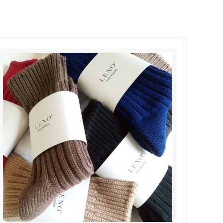
Honnete
soglia
Nigel Cabourn ーWOMANー
TOKYOSANDAL
Healthknit
NISHIGUCHI KUTSUSHITA
LABOR DAY
indian jewelry
LIBBEY