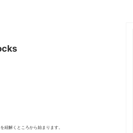
ange
ante aciem
 Alphabet
MANON
OSTUME MFG.
Nigel Cabourn
nd Woollen Co.
ROLLING DUB TRIO
ocks
Sanders
SONS
OMNIGOD
i
NAVY ROOTS
SML
CE
FER A CHEVAL
Brand
USED
背景を紐解くところから始まります。