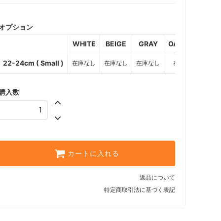
WHITE
SOLD OUT
オプション
BEIGE
SOLD OUT
WHITE
BEIGE
GRAY
OATMEAL
CH
GRAY
SOLD OUT
22-24cm ( Small )
在庫なし
在庫なし
在庫なし
在庫なし
OATMEAL
SOLD OUT
購入数
CHARCOAL
SOLD OUT
CAFE AU LAIT
SOLD OUT
ESPRESSO
カートに入れる
RED
SOLD OUT
返品について
特定商取引法に基づく表記
BLACK
SOLD OUT
BLUE