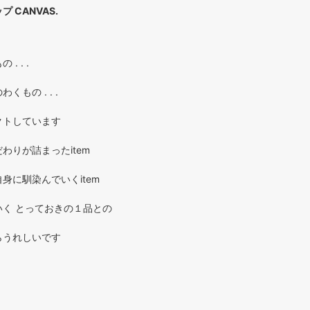
 CANVAS.
. . .
もの . . .
クトしています
わりが詰まったitem
身に馴染んでいくitem
く とっておきの１品との
らうれしいです