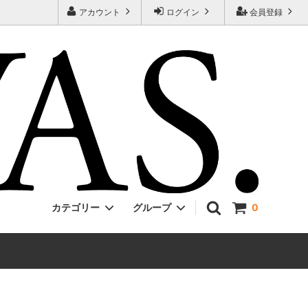
アカウント
ログイン
会員登録
カテゴリー
グループ
0
Jackman
ONE PIECE
EVCON
Unisex