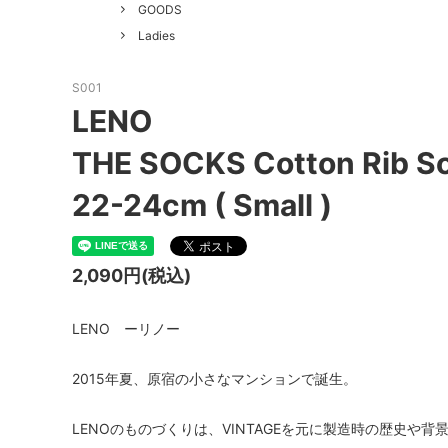
GOOD HELLER
SALE
Le Mel
GOODS
Ladies
ALWEL
Manual
Kepani
BAA C
S001
LENO
FILSON
Shetla
THE SOCKS Cotton Rib S
THE H.W. DOG&CO.
LENO
22-24cm ( Small )
LYBRO
TAKE&
hakne
memer
2,090円(税込)
SLOW
NORO
LENO ーリノー
A PIECE OF CHIC
DURAN
Macrame Wala
Other 
2015年夏、原宿の小さなマンションで誕生。
LENOのものづくりは、VINTAGEを元に製造時の歴史や