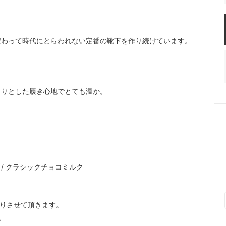
だわって時代にとらわれない定番の靴下を作り続けています。
。
しりとした履き心地でとても温か。
キ / クラシックチョコミルク
送りさせて頂きます。
、