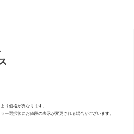
ange
ante aciem
 Alphabet
MANON
OSTUME MFG.
Nigel Cabourn
nd Woollen Co.
ROLLING DUB TRIO
A
Sanders
ス
SONS
OMNIGOD
i
NAVY ROOTS
SML
CE
FER A CHEVAL
品より価格が異なります。
Brand
USED
カラー選択後にお値段の表示が変更される場合がございます。