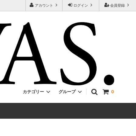
アカウント
ログイン
会員登録
カテゴリー
グループ
0
Jackman
ONE PIECE
EVCON
Unisex