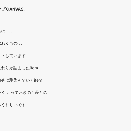
 CANVAS.
. . .
もの . . .
クトしています
わりが詰まったitem
身に馴染んでいくitem
く とっておきの１品との
らうれしいです