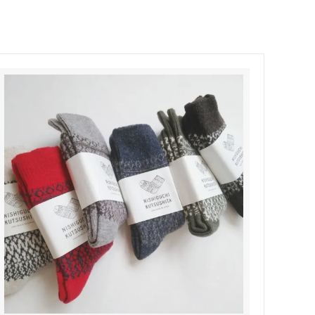
Honnete
soglia
Nigel Cabourn ーWOMANー
TOKYOSANDAL
Healthknit
NISHIGUCHI KUTSUSHITA
LABOR DAY
indian jewelry
LIBBEY