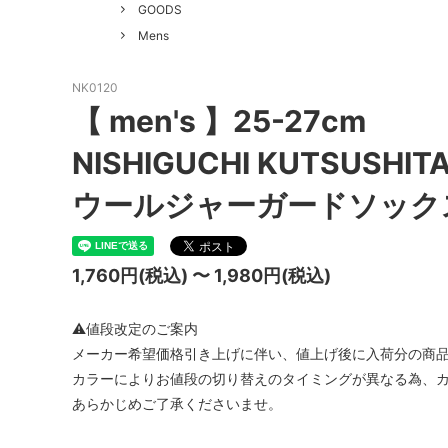
GOOD HELLER
SALE
Le Mel
GOODS
Mens
ALWEL
Manual
Kepani
BAA C
NK0120
【 men's 】25-27cm
FILSON
Shetla
NISHIGUCHI KUTSUSHIT
THE H.W. DOG&CO.
LENO
ウールジャーガードソック
LYBRO
TAKE&
hakne
memer
1,760円(税込) 〜 1,980円(税込)
SLOW
NORO
⚠値段改定のご案内
A PIECE OF CHIC
DURAN
メーカー希望価格引き上げに伴い、値上げ後に入荷分の商
Macrame Wala
Other 
カラーによりお値段の切り替えのタイミングが異なる為、
あらかじめご了承くださいませ。