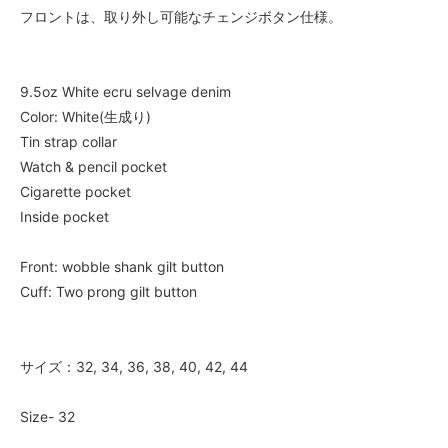
フロントは、取り外し可能なチェンジボタン仕様。
9.5oz White ecru selvage denim
Color: White(生成り)
Tin strap collar
Watch & pencil pocket
Cigarette pocket
Inside pocket
Front: wobble shank gilt button
Cuff: Two prong gilt button
サイズ：32, 34, 36, 38, 40, 42, 44
Size- 32