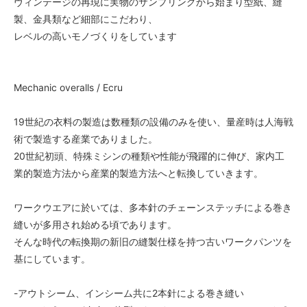
ヴィンテージの再現に実物のサンプリングから始まり型紙、縫
製、金具類など細部にこだわり、
レベルの高いモノづくりをしています
Mechanic overalls / Ecru
19世紀の衣料の製造は数種類の設備のみを使い、量産時は人海戦
術で製造する産業でありました。
20世紀初頭、特殊ミシンの種類や性能が飛躍的に伸び、家内工
業的製造方法から産業的製造方法へと転換していきます。
ワークウエアに於いては、多本針のチェーンステッチによる巻き
縫いが多用され始める頃であります。
そんな時代の転換期の新旧の縫製仕様を持つ古いワークパンツを
基にしています。
-アウトシーム、インシーム共に2本針による巻き縫い