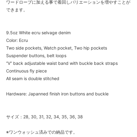
ワードローブに加える事で着回しバリエーションを増やすことが
できます。
9.5oz White ecru selvage denim
Color: Ecru
Two side pockets, Watch pocket, Two hip pockets
Suspender buttons, belt loops
“V” back adjustable waist band with buckle back straps
Continuous fly piece
All seam is double stitched
Hardware: Japanned finish iron buttons and buckle
サイズ：28, 30, 31, 32, 34, 35, 36, 38
※ワンウォッシュ済みでの納品です。