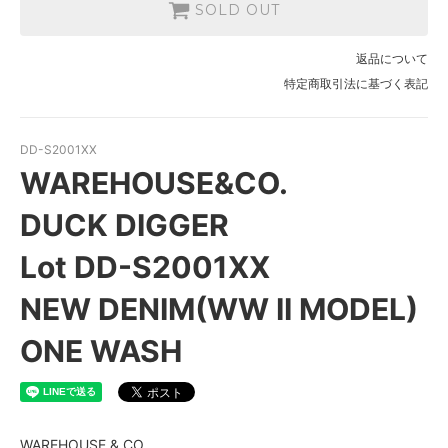
SOLD OUT
SOLD OUT
48
返品について
SOLD OUT
特定商取引法に基づく表記
DD-S2001XX
WAREHOUSE&CO.
DUCK DIGGER
Lot DD-S2001XX
NEW DENIM(WW II MODEL)
ONE WASH
WAREHOUSE & CO.