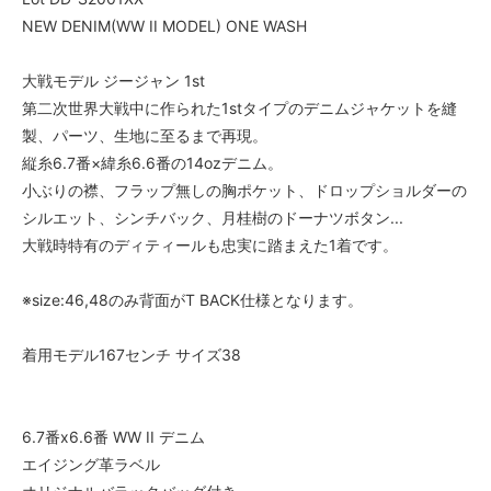
NEW DENIM(WW II MODEL) ONE WASH
大戦モデル ジージャン 1st
第二次世界大戦中に作られた1stタイプのデニムジャケットを縫
製、パーツ、生地に至るまで再現。
縦糸6.7番×緯糸6.6番の14ozデニム。
小ぶりの襟、フラップ無しの胸ポケット、ドロップショルダーの
シルエット、シンチバック、月桂樹のドーナツボタン...
大戦時特有のディティールも忠実に踏まえた1着です。
※size:46,48のみ背面がT BACK仕様となります。
着用モデル167センチ サイズ38
6.7番x6.6番 WW II デニム
エイジング革ラベル