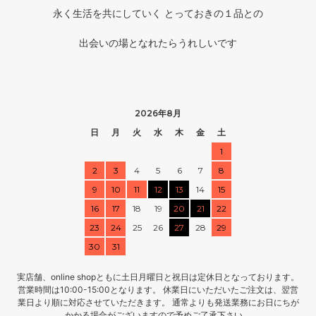
永く生活を共にしていく とっておきの１品との
出会いの場となれたらうれしいです
2026年8月
日
月
火
水
木
金
土
1
2
3
4
5
6
7
8
9
10
11
12
13
14
15
16
17
18
19
20
21
22
23
24
25
26
27
28
29
30
31
実店舗、online shopともに土日月曜日と祝日は定休日となっております。
営業時間は10:00-15:00となります。 休業日にいただいたご注文は、翌営
業日より順に対応させていただきます。 通常よりも発送業務にお日にちが
かかる場合がございますので予めご了承下さい。