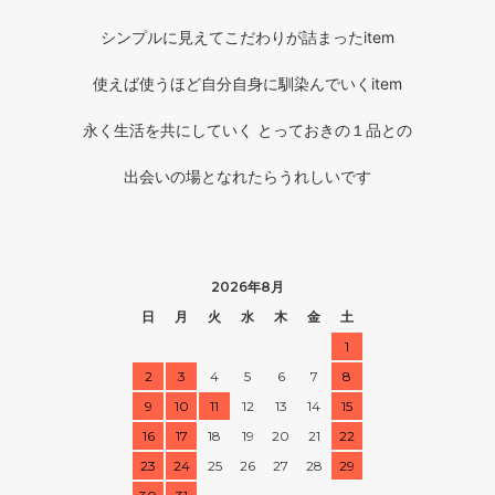
シンプルに見えてこだわりが詰まったitem
使えば使うほど自分自身に馴染んでいくitem
永く生活を共にしていく とっておきの１品との
出会いの場となれたらうれしいです
2026年8月
日
月
火
水
木
金
土
1
2
3
4
5
6
7
8
9
10
11
12
13
14
15
16
17
18
19
20
21
22
23
24
25
26
27
28
29