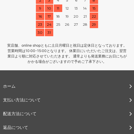
2
3
4
5
6
7
8
9
10
11
12
13
14
15
16
17
18
19
20
21
22
23
24
25
26
27
28
29
30
31
実店舗、online shopともに土日月曜日と祝日は定休日となっております。
営業時間は10:00-15:00となります。 休業日にいただいたご注文は、翌営
業日より順に対応させていただきます。 通常よりも発送業務にお日にちが
かかる場合がございますので予めご了承下さい。
ホーム
支払い方法について
配送方法について
返品について