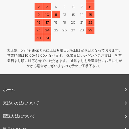
2
3
4
5
6
7
8
9
10
11
12
13
14
15
16
17
18
19
20
21
22
23
24
25
26
27
28
29
30
31
実店舗、online shopともに土日月曜日と祝日は定休日となっております。
営業時間は10:00-15:00となります。 休業日にいただいたご注文は、翌営
業日より順に対応させていただきます。 通常よりも発送業務にお日にちが
かかる場合がございますので予めご了承下さい。
ホーム
支払い方法について
配送方法について