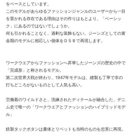
をベースとしています。
このモデルがあらゆるファッションジャンルのユーザーから一目
を置かれる存在である理由はその作りはもとより、「ベーシッ
ク」にあるのではないでしょうか。
何も引かれることなく、過剰な装飾もない。ジーンズとしての黄
金期のモデルに相応しい個体をＤＳＢで再現します。
ワークウエアからファッションへ昇華したジーンズの歴史の中で
「完成形」と称されるモデル。
第二次世界大戦が終わり、1947年モデルは、縫製も丁寧で非の
打ちどころがないものとして人気も高い。
労働着のワイルドさと、洗練されたディテールが融合した、デニ
ム史で唯一の「ワークウエアとファッションのハイブリッドモデ
ル」
鉄製タックボタンは書体とリベットも当時のものを忠実に再現。