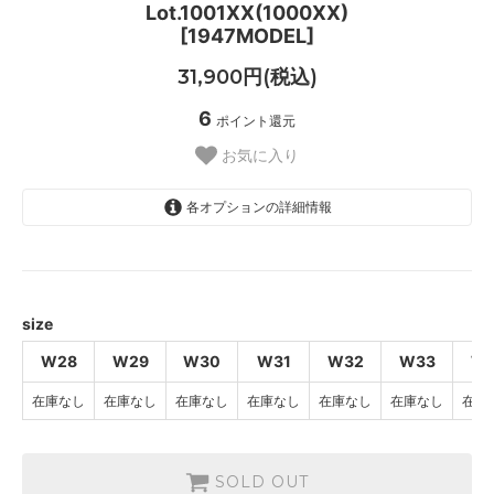
Lot.1001XX(1000XX)
[1947MODEL]
31,900円(税込)
6
ポイント還元
お気に入り
各オプションの詳細情報
W28
SOLD OUT
W29
SOLD OUT
size
W30
W28
W29
W30
W31
W32
W33
W
SOLD OUT
在庫なし
在庫なし
在庫なし
在庫なし
在庫なし
在庫なし
在庫
W31
SOLD OUT
W32
SOLD OUT
SOLD OUT