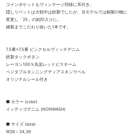
コインポケットもヴィンテージ同様に耳付き。
隠しリベットは大戦中は鉄製でしたが、当モデルでは銅製の物に
変更し「25」の刻印入りに。
縫製までこだわり抜いた1本です。
7.5番×7.5番 ピンクセルヴィッチデニム
鉄製タックボタン
レーヨン100％先染レッドピスネーム
ベジタブルタンニングディアスキンラベル
オリジナルシール付き
■ カラー (color)
インディゴデニム (NONWASH)
■ サイズ (size)
W28～34,36