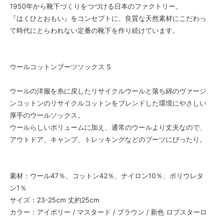
1950年から靴下づくりをつづける日本のファクトリー。
『はくひとおもい』をコンセプトに、良質な天然素材にこだわっ
て時代にとらわれない定番の靴下を作り続けています。
ウールコットンブーツソックス S
ウールの洋服を糸に戻したリサイクルウールと落ち綿のヴァージ
ンコットンのリサイクルコットンをブレンドした環境にやさしい
厚手のウールソックス。
ウールらしいボリュームに加え、通常のウールより丈夫なので、
アウトドア、キャンプ、トレッキングなどのブーツにぴったり。
素材：ウール47％、コットン42％、ナイロン10％、ポリウレタ
ン1％
サイズ：23-25cm 丈約25cm
カラー：アイボリー / マスタード / ブラウン / 新色 ロブスターロ