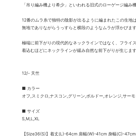
「吊り編み機より希少」といわれる旧式のローゲージ編み
12番のムラ糸で独特の陰影が出るように編まれたこの生地
無地でありながらうっすらと横段のようなムラが浮かびま
極端に前下がりの現代的なネックラインではなく、フライ
着込むほどにネックラインが緩み自然な前下がりが生じま
12/- 天竺
■ カラー
オフ,スミクロ,ナスコン,グリーン,ボルドー,オレンジ,サー
■ サイズ
S,M,L,XL
【Size36(S)】着丈(L)-64cm 肩幅(W)-41cm 身幅(C)-47cm