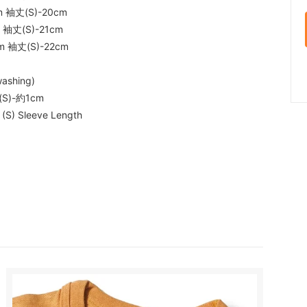
m 袖丈(S)-20cm
 袖丈(S)-21cm
m 袖丈(S)-22cm
shing)
S)-約1cm
, (S) Sleeve Length