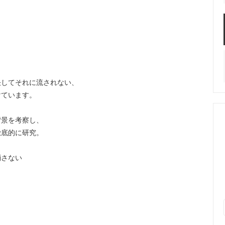
決してそれに流されない、
けています。
背景を考察し、
徹底的に研究。
消さない