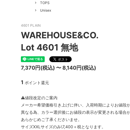
GOOD HELLER
SALE
Le Mel
TOPS
Unisex
ALWEL
Manual
Kepani
BAA C
4601 PLAIN
WAREHOUSE&CO.
FILSON
Shetla
Lot 4601 無地
THE H.W. DOG&CO.
LENO
LYBRO
TAKE&
7,370円(税込) 〜 8,140円(税込)
hakne
memer
1
ポイント還元
SLOW
NORO
A PIECE OF CHIC
DURAN
⚠値段改定のご案内
メーカー希望価格引き上げに伴い、入荷時期によりお値段
Macrame Wala
Other 
異なる為、カラー選択後にお値段の表示が変更される場合
あらかじめご了承くださいませ。
サイズXXLサイズのみ\7,400＋税となります。