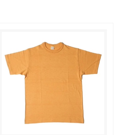
Honnete
soglia
Nigel Cabourn ーWOMANー
TOKYOSANDAL
Healthknit
NISHIGUCHI KUTSUSHITA
LABOR DAY
indian jewelry
LIBBEY