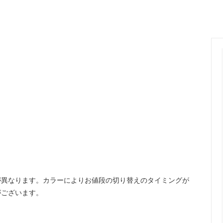
ange
ante aciem
 Alphabet
MANON
OSTUME MFG.
Nigel Cabourn
nd Woollen Co.
ROLLING DUB TRIO
Sanders
SONS
OMNIGOD
i
NAVY ROOTS
SML
CE
FER A CHEVAL
が異なります。カラーによりお値段の切り替えのタイミングが
Brand
USED
がございます。