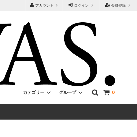
アカウント
ログイン
会員登録
カテゴリー
グループ
0
Jackman
ONE PIECE
EVCON
Unisex