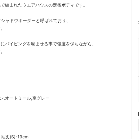
機で編まれたウエアハウスの定番ボディです。
はシャドウボーダーと呼ばれており、
す。
スにパイピングを噛ませる事で強度を保ちながら、
す。
モン,オートミール,杢グレー
 袖丈(S)-19cm