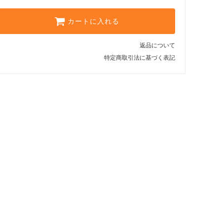
SOLD OUT
杢グレー
カートに入れる
7,370円(税込)
SOLD OUT
返品について
オフ
特定商取引法に基づく表記
7,370円(税込)
SOLD OUT
スミクロ
7,370円(税込)
SOLD OUT
ナスコン
7,370円(税込)
グリーン
7,370円(税込)
ボルドー
7,370円(税込)
SOLD OUT
オレンジ
7,370円(税込)
SOLD OUT