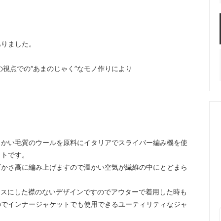
ありました。
の視点での“あまのじゃく”なモノ作りにより
らかい毛質のウールを原料にイタリアでスライバー編み機を使
ットです。
ずかさ高に編み上げますので温かい空気が繊維の中にとどまら
をベースにした襟のないデザインですのでアウターで着用した時も
のでインナージャケットでも使用できるユーティリティなジャ