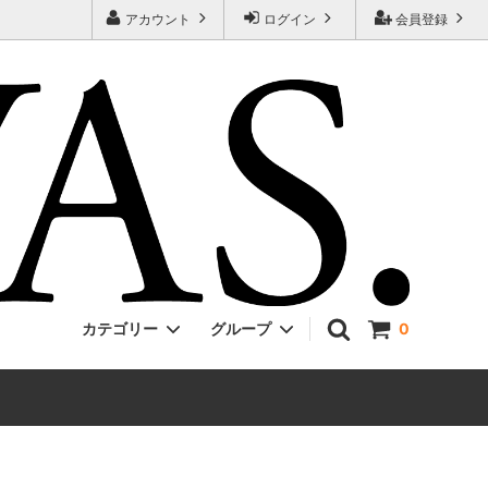
アカウント
ログイン
会員登録
カテゴリー
グループ
0
Jackman
ONE PIECE
EVCON
Unisex