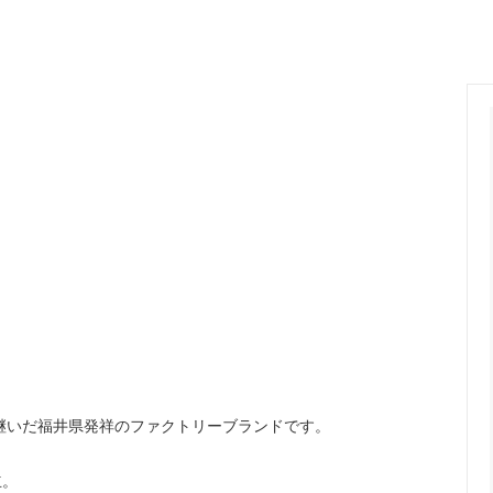
ange
ante aciem
 Alphabet
MANON
OSTUME MFG.
Nigel Cabourn
nd Woollen Co.
ROLLING DUB TRIO
Sanders
SONS
OMNIGOD
i
NAVY ROOTS
SML
CE
FER A CHEVAL
Brand
USED
け継いだ福井県発祥のファクトリーブランドです。
立。