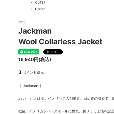
GOOD HELLER
SALE
Le Mel
OUTER
Unisex
ALWEL
Manual
Kepani
BAA C
8278
Jackman
FILSON
Shetla
Wool Collarless Jacket
THE H.W. DOG&CO.
LENO
LYBRO
TAKE&
16,940円(税込)
hakne
memer
3
ポイント還元
SLOW
NORO
A PIECE OF CHIC
DURAN
【 Jackman 】
Macrame Wala
Other 
Jackmanとはタナベメリヤスの創業者、田辺貢の魂を受
戦後、アメリカンベースボールに憧れ、脱サラし工場を設