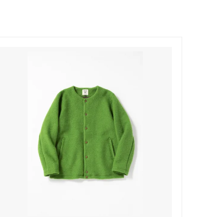
Honnete
soglia
Nigel Cabourn ーWOMANー
TOKYOSANDAL
Healthknit
NISHIGUCHI KUTSUSHITA
LABOR DAY
indian jewelry
LIBBEY