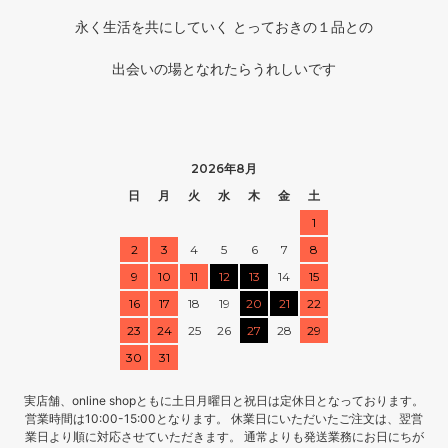
永く生活を共にしていく とっておきの１品との
出会いの場となれたらうれしいです
2026年8月
日
月
火
水
木
金
土
1
2
3
4
5
6
7
8
9
10
11
12
13
14
15
16
17
18
19
20
21
22
23
24
25
26
27
28
29
30
31
実店舗、online shopともに土日月曜日と祝日は定休日となっております。
営業時間は10:00-15:00となります。 休業日にいただいたご注文は、翌営
業日より順に対応させていただきます。 通常よりも発送業務にお日にちが