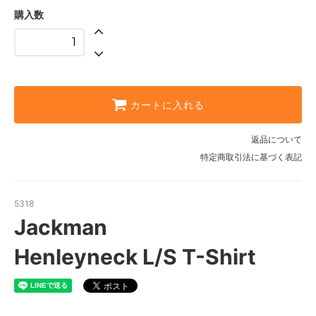
SOLD OUT
購入数
10 White
SOLD OUT
07 Black
215 Pewter Gray
SOLD OUT
カートに入れる
257 Golden Beige
返品について
10 White
特定商取引法に基づく表記
SOLD OUT
07 Black
SOLD OUT
5318
Jackman
215 Pewter Gray
SOLD OUT
Henleyneck L/S T-Shirt
257 Golden Beige
SOLD OUT
10 White
SOLD OUT