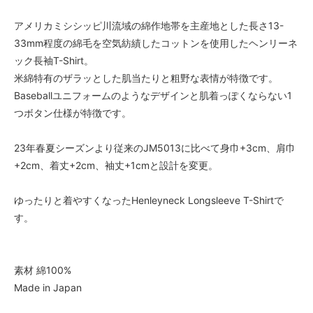
アメリカミシシッピ川流域の綿作地帯を主産地とした長さ13-
33mm程度の綿毛を空気紡績したコットンを使用したヘンリーネ
ック長袖T-Shirt。
米綿特有のザラッとした肌当たりと粗野な表情が特徴です。
Baseballユニフォームのようなデザインと肌着っぽくならない1
つボタン仕様が特徴です。
23年春夏シーズンより従来のJM5013に比べて身巾+3cm、肩巾
+2cm、着丈+2cm、袖丈+1cmと設計を変更。
ゆったりと着やすくなったHenleyneck Longsleeve T-Shirtで
す。
素材 綿100%
Made in Japan