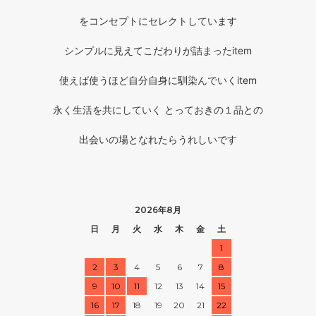
をコンセプトにセレクトしています
シンプルに見えてこだわりが詰まったitem
使えば使うほど自分自身に馴染んでいくitem
永く生活を共にしていく とっておきの１品との
出会いの場となれたらうれしいです
2026年8月
日
月
火
水
木
金
土
1
2
3
4
5
6
7
8
9
10
11
12
13
14
15
16
17
18
19
20
21
22