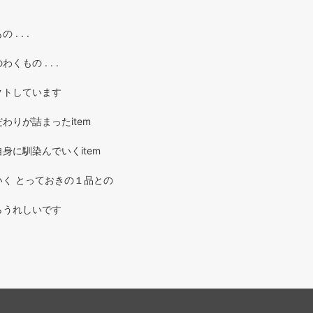
. . .
もの . . .
クトしています
わりが詰まったitem
身に馴染んでいくitem
く とっておきの１品との
らうれしいです