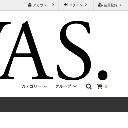
アカウント
ログイン
会員登録
カテゴリー
グループ
0
Jackman
ONE PIECE
EVCON
Unisex