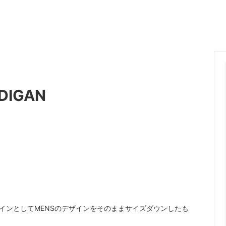
ange
ante aciem
 Alphabet
MANON
OSTUME MFG.
Nigel Cabourn
nd Woollen Co.
ROLLING DUB TRIO
Sanders
DIGAN
SONS
OMNIGOD
i
NAVY ROOTS
SML
CE
FER A CHEVAL
Brand
USED
MENSラインとしてMENSのデザインをそのままサイズダウンしたも