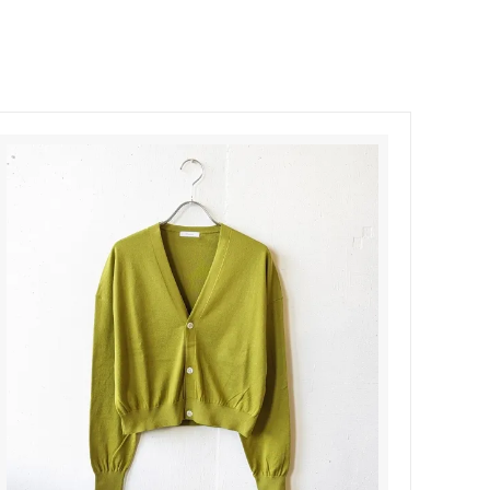
Honnete
soglia
Nigel Cabourn ーWOMANー
TOKYOSANDAL
Healthknit
NISHIGUCHI KUTSUSHITA
LABOR DAY
indian jewelry
LIBBEY