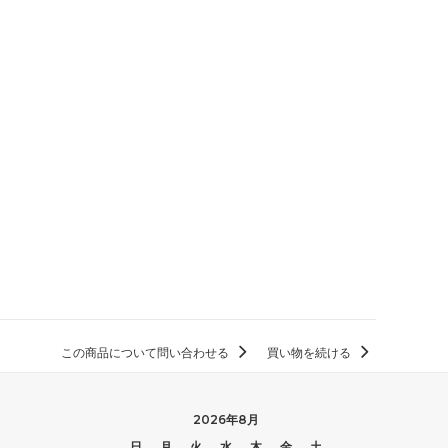
この商品について問い合わせる
買い物を続ける
2026年8月
日
月
火
水
木
金
土