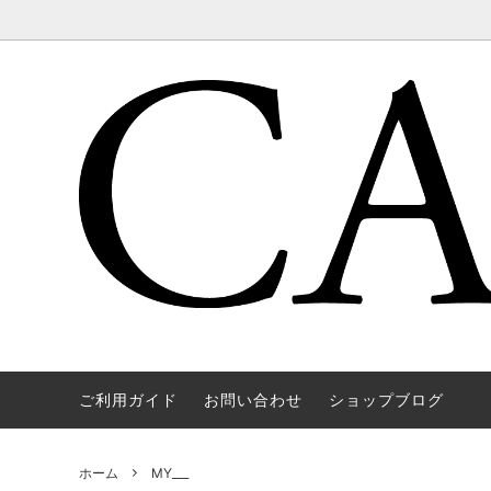
ご利用ガイド
お問い合わせ
ショップブログ
WAREHOUSE & CO.
OUTER
OOE YO
TOPS
SOURCE
GOODS
nichols
Mens
ホーム
MY___