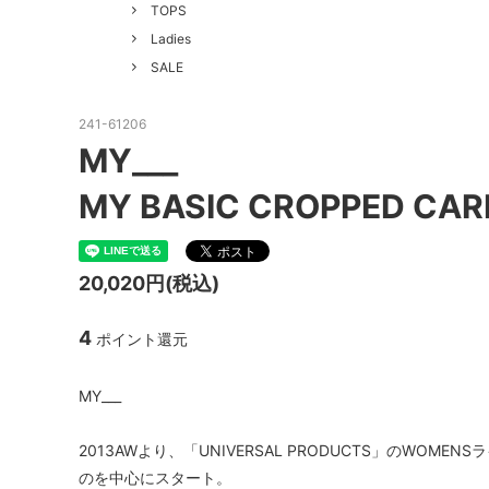
GOOD HELLER
SALE
Le Mel
TOPS
Ladies
ALWEL
Manual
SALE
Kepani
BAA C
241-61206
FILSON
Shetla
MY___
THE H.W. DOG&CO.
LENO
MY BASIC CROPPED CAR
LYBRO
TAKE&
hakne
memer
20,020円(税込)
SLOW
NORO
4
ポイント還元
A PIECE OF CHIC
DURAN
MY___
Macrame Wala
Other 
2013AWより、「UNIVERSAL PRODUCTS」のWO
のを中心にスタート。