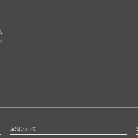
る
せ
返品について