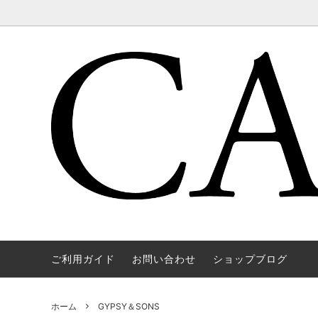
ご利用ガイド
お問い合わせ
ショップブログ
WAREHOUSE & CO.
OUTER
OOE YO
TOPS
SOURCE
GOODS
nichols
Mens
ホーム
GYPSY＆SONS