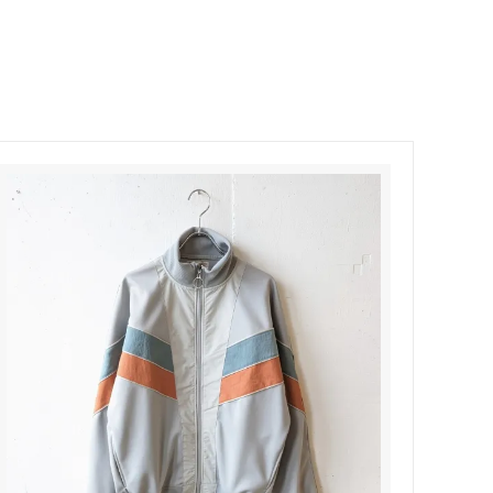
Honnete
soglia
Nigel Cabourn ーWOMANー
TOKYOSANDAL
Healthknit
NISHIGUCHI KUTSUSHITA
LABOR DAY
indian jewelry
LIBBEY