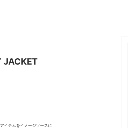
ange
ante aciem
 Alphabet
MANON
OSTUME MFG.
Nigel Cabourn
nd Woollen Co.
ROLLING DUB TRIO
Sanders
Y JACKET
SONS
OMNIGOD
i
NAVY ROOTS
SML
CE
FER A CHEVAL
Brand
USED
ク）アイテムをイメージソースに