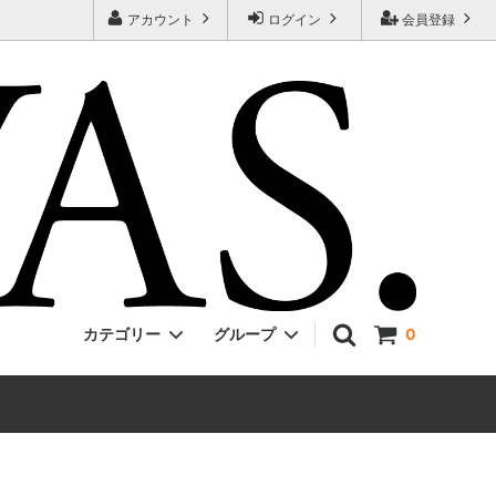
アカウント
ログイン
会員登録
カテゴリー
グループ
0
Jackman
ONE PIECE
EVCON
Unisex