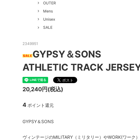
GOOD HELLER
SALE
Le Mel
OUTER
Mens
ALWEL
Manual
Unisex
Kepani
BAA C
SALE
FILSON
Shetla
2349951
GYPSY＆SONS
THE H.W. DOG&CO.
LENO
ATHLETIC TRACK JERSE
LYBRO
TAKE&
hakne
memer
20,240円(税込)
SLOW
NORO
A PIECE OF CHIC
DURAN
4
ポイント還元
Macrame Wala
Other 
GYPSY＆SONS
ヴィンテージのMILITARY（ミリタリー）やWORK(ワー