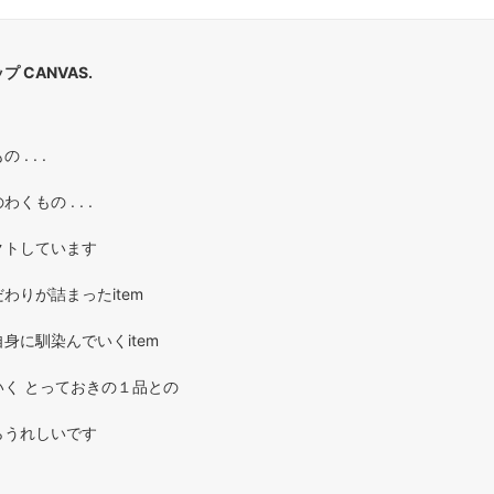
 CANVAS.
. . .
もの . . .
クトしています
わりが詰まったitem
身に馴染んでいくitem
く とっておきの１品との
らうれしいです