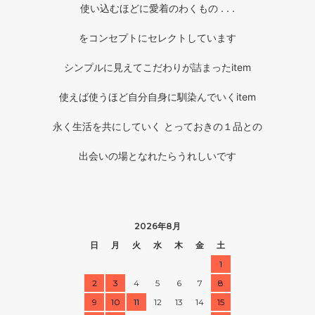
使い込むほどに愛着のわくもの . . .
をコンセプトにセレクトしています
シンプルに見えてこだわりが詰まったitem
使えば使うほど自分自身に馴染んでいくitem
永く生活を共にしていく とっておきの１品との
出会いの場となれたらうれしいです
2026年8月
日
月
火
水
木
金
土
1
2
3
4
5
6
7
8
9
10
11
12
13
14
15