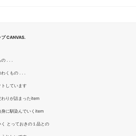
 CANVAS.
. . .
もの . . .
クトしています
わりが詰まったitem
身に馴染んでいくitem
く とっておきの１品との