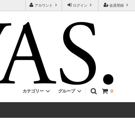
アカウント
ログイン
会員登録
カテゴリー
グループ
0
Jackman
ONE PIECE
EVCON
Unisex