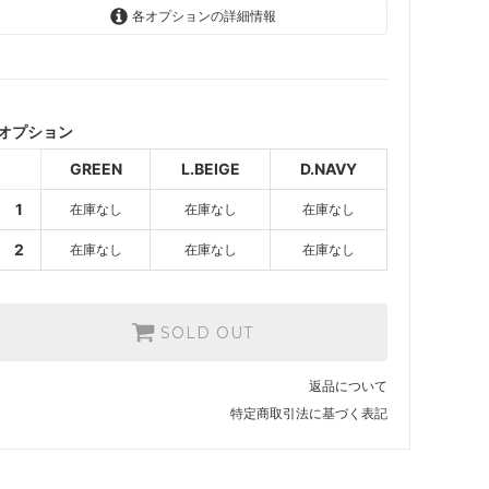
各オプションの詳細情報
GREEN
SOLD OUT
オプション
L.BEIGE
SOLD OUT
GREEN
L.BEIGE
D.NAVY
D.NAVY
1
在庫なし
在庫なし
在庫なし
SOLD OUT
GREEN
2
在庫なし
在庫なし
在庫なし
SOLD OUT
L.BEIGE
SOLD OUT
SOLD OUT
D.NAVY
SOLD OUT
返品について
特定商取引法に基づく表記