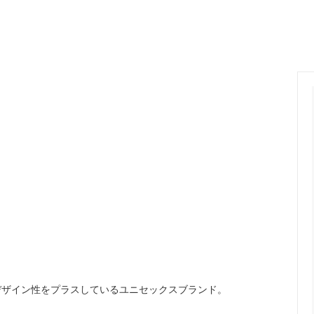
ange
ante aciem
 Alphabet
MANON
OSTUME MFG.
Nigel Cabourn
nd Woollen Co.
ROLLING DUB TRIO
Sanders
SONS
OMNIGOD
i
NAVY ROOTS
SML
CE
FER A CHEVAL
Brand
USED
デザイン性をプラスしているユニセックスブランド。