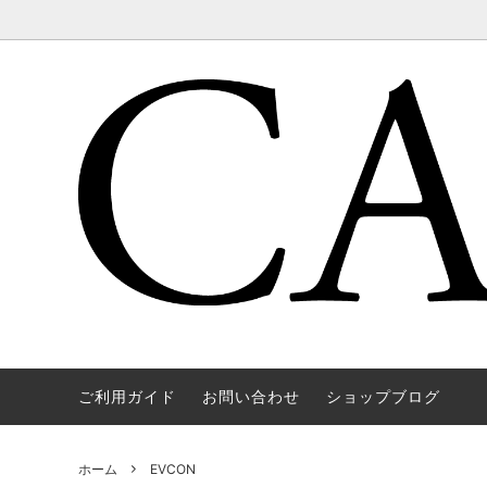
ご利用ガイド
お問い合わせ
ショップブログ
WAREHOUSE & CO.
OUTER
OOE YO
TOPS
SOURCE
GOODS
nichols
Mens
ホーム
EVCON