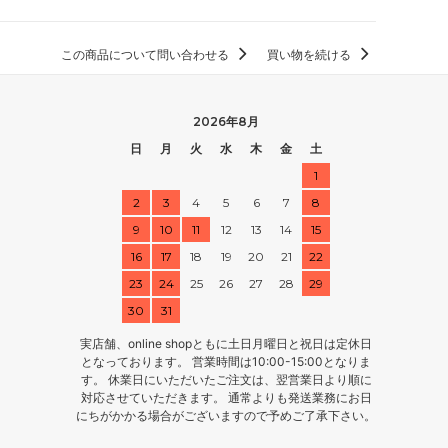
この商品について問い合わせる
買い物を続ける
2026年8月
日
月
火
水
木
金
土
1
2
3
4
5
6
7
8
9
10
11
12
13
14
15
16
17
18
19
20
21
22
23
24
25
26
27
28
29
30
31
実店舗、online shopともに土日月曜日と祝日は定休日
となっております。 営業時間は10:00-15:00となりま
す。 休業日にいただいたご注文は、翌営業日より順に
対応させていただきます。 通常よりも発送業務にお日
にちがかかる場合がございますので予めご了承下さい。