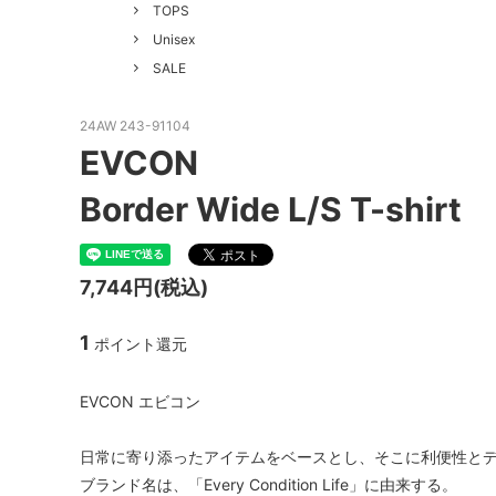
GOOD HELLER
SALE
Le Mel
TOPS
Unisex
ALWEL
Manual
SALE
Kepani
BAA C
24AW 243-91104
FILSON
Shetla
EVCON
THE H.W. DOG&CO.
LENO
Border Wide L/S T-shirt
LYBRO
TAKE&
hakne
memer
7,744円(税込)
SLOW
NORO
1
ポイント還元
A PIECE OF CHIC
DURAN
EVCON エビコン
Macrame Wala
Other 
日常に寄り添ったアイテムをベースとし、そこに利便性と
ブランド名は、「Every Condition Life」に由来する。