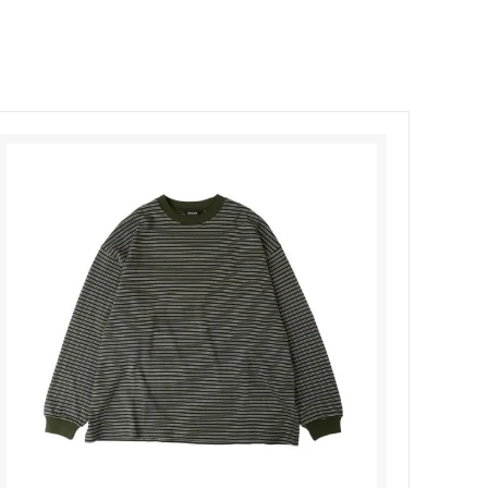
Honnete
soglia
Nigel Cabourn ーWOMANー
TOKYOSANDAL
Healthknit
NISHIGUCHI KUTSUSHITA
LABOR DAY
indian jewelry
LIBBEY