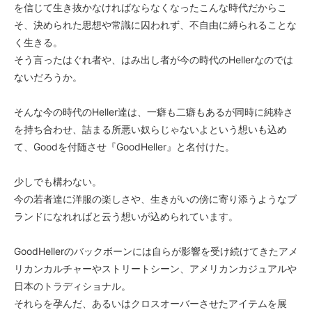
を信じて生き抜かなければならなくなったこんな時代だからこ
そ、決められた思想や常識に囚われず、不自由に縛られることな
く生きる。
そう言ったはぐれ者や、はみ出し者が今の時代のHellerなのでは
ないだろうか。
そんな今の時代のHeller達は、一癖も二癖もあるが同時に純粋さ
を持ち合わせ、詰まる所悪い奴らじゃないよという想いも込め
て、Goodを付随させ『GoodHeller』と名付けた。
少しでも構わない。
今の若者達に洋服の楽しさや、生きがいの傍に寄り添うようなブ
ランドになれればと云う想いが込められています。
GoodHellerのバックボーンには自らが影響を受け続けてきたアメ
リカンカルチャーやストリートシーン、アメリカンカジュアルや
日本のトラディショナル。
それらを孕んだ、あるいはクロスオーバーさせたアイテムを展