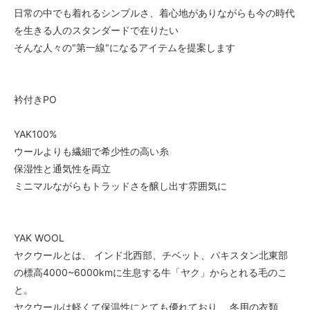
日常の中でも着れるシンプルさ、着心地がありながらも今の時代
を生きる人のスタンダードで在りたい
そんな人々の"第一線"になるアイテムを提案します
衿付きPO
YAK100%
ウールよりも繊細で希少性の高い糸
保湿性と通気性を両立
ミニマルながらもトラッドさを醸し出す雰囲気に
YAK WOOL
ヤクウールとは、 インド北西部、チベット、パキスタン北東部
の標高4000~6000kmに生息する牛「ヤク」からとれる毛のこ
と。
ヤクウールは軽くて保温性にとても優れており、 冬用の衣類、