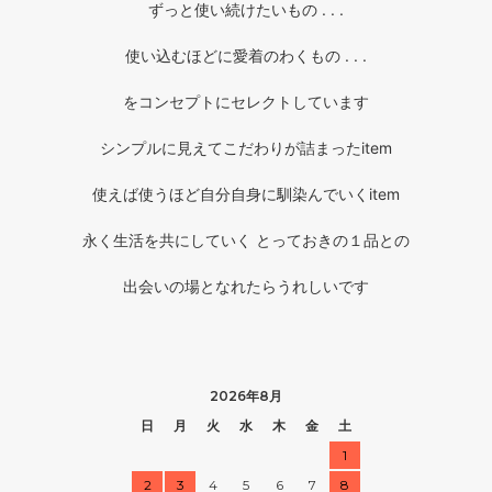
ずっと使い続けたいもの . . .
使い込むほどに愛着のわくもの . . .
をコンセプトにセレクトしています
シンプルに見えてこだわりが詰まったitem
使えば使うほど自分自身に馴染んでいくitem
永く生活を共にしていく とっておきの１品との
出会いの場となれたらうれしいです
2026年8月
日
月
火
水
木
金
土
1
2
3
4
5
6
7
8