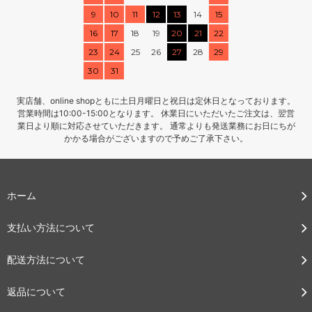
9
10
11
12
13
14
15
16
17
18
19
20
21
22
23
24
25
26
27
28
29
30
31
実店舗、online shopともに土日月曜日と祝日は定休日となっております。
営業時間は10:00-15:00となります。 休業日にいただいたご注文は、翌営
業日より順に対応させていただきます。 通常よりも発送業務にお日にちが
かかる場合がございますので予めご了承下さい。
ホーム
支払い方法について
配送方法について
返品について