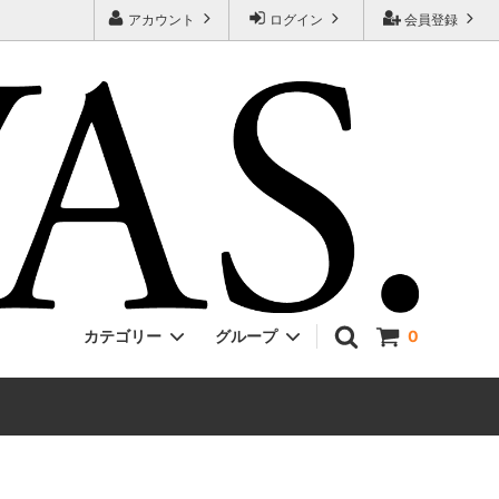
アカウント
ログイン
会員登録
カテゴリー
グループ
0
Jackman
ONE PIECE
EVCON
Unisex