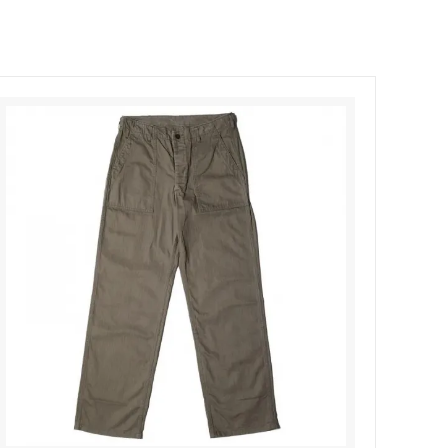
Honnete
soglia
Nigel Cabourn ーWOMANー
TOKYOSANDAL
Healthknit
NISHIGUCHI KUTSUSHITA
LABOR DAY
indian jewelry
LIBBEY