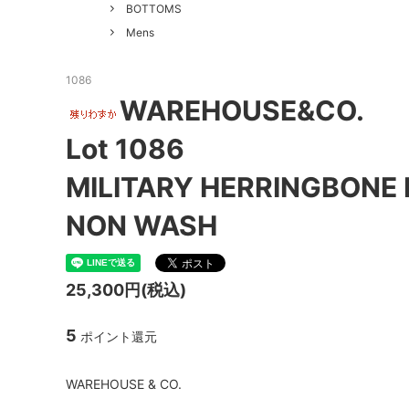
GOOD HELLER
SALE
Le Mel
BOTTOMS
Mens
ALWEL
Manual
Kepani
BAA C
1086
WAREHOUSE&CO.
FILSON
Shetla
Lot 1086
THE H.W. DOG&CO.
LENO
MILITARY HERRINGBONE
LYBRO
TAKE&
NON WASH
hakne
memer
SLOW
NORO
25,300円(税込)
A PIECE OF CHIC
DURAN
5
ポイント還元
Macrame Wala
Other 
WAREHOUSE & CO.