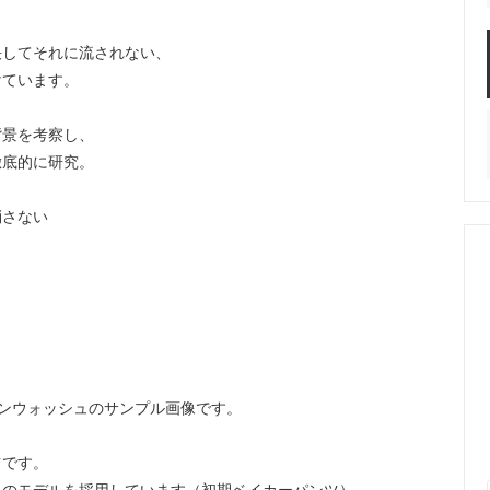
決してそれに流されない、
けています。
背景を考察し、
徹底的に研究。
消さない
ンウォッシュのサンプル画像です。
ツです。
スのモデルを採用しています（初期ベイカーパンツ）。