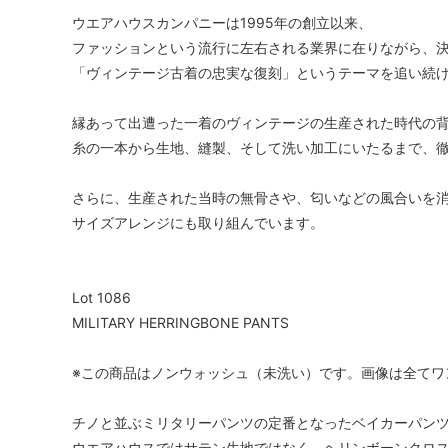
ウエアハウスカンパニーは1995年の創立以来、
ファッションという流行に左右される業界に在りながら、
「ヴィンテージ古着の忠実な復刻」というテーマを追い続
縁あって出遭った一着のヴィンテージの生産された時代の
糸の一本から生地、縫製、そして洗い加工にいたるまで、
さらに、生産された当時の無骨さや、匂いなどの風合いを
サイズアレンジにも取り組んでいます。
Lot 1086
MILITARY HERRINGBONE PANTS
※この商品はノンウォッシュ（未洗い）です。画像は全てワ
チノと並ぶミリタリーパンツの定番となったベイカーパン
ウエアハウスではサテン生地ではなく、ヘリンボーンクロ