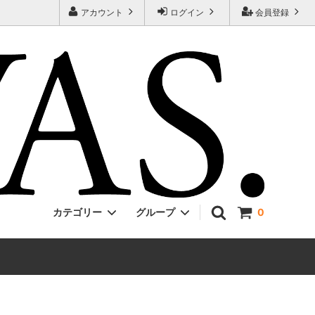
アカウント
ログイン
会員登録
カテゴリー
グループ
0
Jackman
ONE PIECE
EVCON
Unisex