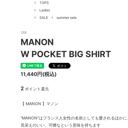
GOOD HELLER
SALE
Le Mel
TOPS
Ladies
ALWEL
Manual
SALE
summer sale
Kepani
BAA C
288
FILSON
Shetla
MANON
THE H.W. DOG&CO.
LENO
W POCKET BIG SHIRT
LYBRO
TAKE&
hakne
memer
11,440円(税込)
SLOW
NORO
2
ポイント還元
A PIECE OF CHIC
DURAN
【 MANON 】マノン
Macrame Wala
Other 
“MANON”はフランス人女性の名前としても愛されるほかに
見栄えのいい、可憐なという意味を持ちます