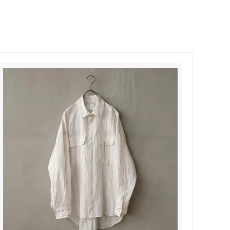
Honnete
soglia
Nigel Cabourn ーWOMANー
TOKYOSANDAL
Healthknit
NISHIGUCHI KUTSUSHITA
LABOR DAY
indian jewelry
LIBBEY