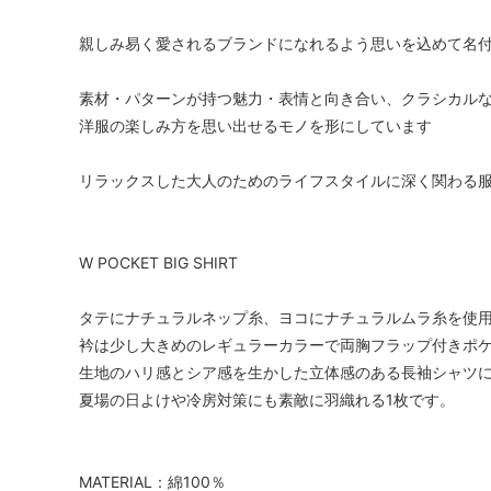
親しみ易く愛されるブランドになれるよう思いを込めて名
素材・パターンが持つ魅力・表情と向き合い、クラシカル
洋服の楽しみ方を思い出せるモノを形にしています
リラックスした大人のためのライフスタイルに深く関わる
W POCKET BIG SHIRT
タテにナチュラルネップ糸、ヨコにナチュラルムラ糸を使
衿は少し大きめのレギュラーカラーで両胸フラップ付きポ
生地のハリ感とシア感を生かした立体感のある長袖シャツ
夏場の日よけや冷房対策にも素敵に羽織れる1枚です。
MATERIAL：綿100％