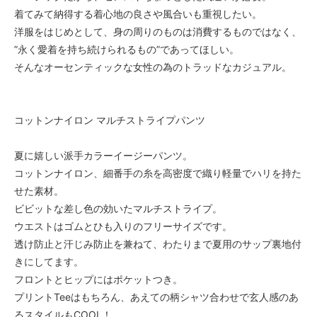
着てみて納得する着心地の良さや風合いも重視したい。
洋服をはじめとして、身の周りのものは消費するものではなく、
”永く愛着を持ち続けられるもの”であってほしい。
そんなオーセンティックな女性の為のトラッドなカジュアル。
コットンナイロン マルチストライプパンツ
夏に嬉しい派手カラーイージーパンツ。
コットンナイロン、細番手の糸を高密度で織り軽量でハリを持た
せた素材。
ビビットな差し色の効いたマルチストライプ。
ウエストはゴムとひも入りのフリーサイズです。
透け防止と汗じみ防止を兼ねて、わたりまで夏用のサップ裏地付
きにしてます。
フロントとヒップにはポケットつき。
プリントTeeはもちろん、あえての柄シャツ合わせで玄人感のあ
るスタイルもCOOL！