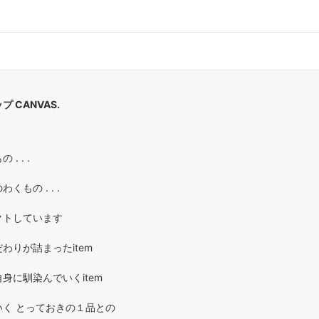
 CANVAS.
. . .
もの . . .
クトしています
わりが詰まったitem
身に馴染んでいくitem
く とっておきの１品との