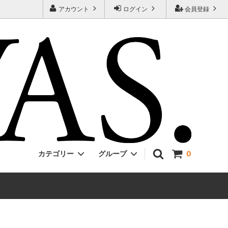
アカウント
ログイン
会員登録
カテゴリー
グループ
0
Jackman
ONE PIECE
EVCON
Unisex