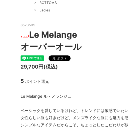
GOOD HELLER
SALE
Le Mel
BOTTOMS
Ladies
ALWEL
Manual
Kepani
BAA C
8523505
Le Melange
FILSON
Shetla
オーバーオール
THE H.W. DOG&CO.
LENO
LYBRO
TAKE&
29,700円(税込)
hakne
memer
5
ポイント還元
SLOW
NORO
A PIECE OF CHIC
DURAN
Le Melange ル・メランジュ
Macrame Wala
Other 
ベーシックを愛しているけれど、トレンドには敏感でいた
女性らしい服も好きだけど、メンズライクな服にも魅力を
シンプルなアイテムだからこそ、ちょっとしたこだわりが