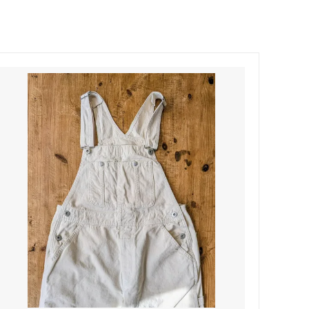
Honnete
soglia
Nigel Cabourn ーWOMANー
TOKYOSANDAL
Healthknit
NISHIGUCHI KUTSUSHITA
LABOR DAY
indian jewelry
LIBBEY