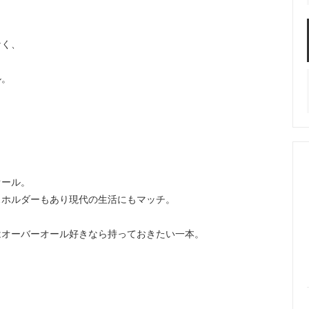
なく、
ル。
オール。
スホルダーもあり現代の生活にもマッチ。
はオーバーオール好きなら持っておきたい一本。