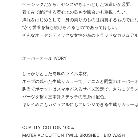
ベーシックだから、センスやちょっとした気遣いが必要。
着てみて納得する着心地の良さや風合いも重視したい。
洋服をはじめとして、身の周りのものは消費するものでは
”永く愛着を持ち続けられるもの”であってほしい。
そんなオーセンティックな女性の為のトラッドなカジュア
オーバーオール IVORY
しっかりとした肉厚のツイル素材。
ネップの残った生成りカラーで、デニムと同型のオーバー
胸当てポケットはスマホが入るサイズ設定で、さらにグラ
パーツを繋ぐ三本針ステッチの裏糸は配色。
キレイめにもカジュアルにもアレンジできる生成りカラー
QUALITY: COTTON 100%
MATERIAL: COTTON TWILL BRUSHED BIO WASH