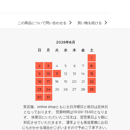
この商品について問い合わせる
買い物を続ける
2026年8月
日
月
火
水
木
金
土
1
2
3
4
5
6
7
8
9
10
11
12
13
14
15
16
17
18
19
20
21
22
23
24
25
26
27
28
29
30
31
実店舗、online shopともに土日月曜日と祝日は定休日
となっております。 営業時間は10:00-15:00となりま
す。 休業日にいただいたご注文は、翌営業日より順に
対応させていただきます。 通常よりも発送業務にお日
にちがかかる場合がございますので予めご了承下さい。