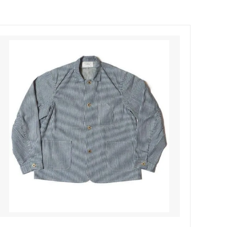
Honnete
soglia
Nigel Cabourn ーWOMANー
TOKYOSANDAL
Healthknit
NISHIGUCHI KUTSUSHITA
LABOR DAY
indian jewelry
LIBBEY