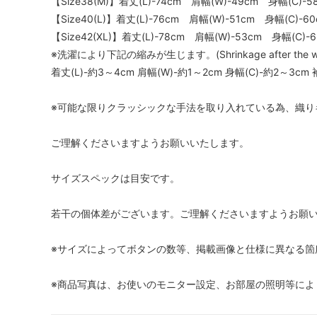
【Size38(M)】着丈(L)-74cm 肩幅(W)-49cm 身幅(C)-
【Size40(L)】着丈(L)-76cm 肩幅(W)-51cm 身幅(C)-6
【Size42(XL)】着丈(L)-78cm 肩幅(W)-53cm 身幅(C)-
※洗濯により下記の縮みが生じます。(Shrinkage after the wa
着丈(L)-約3～4cm 肩幅(W)-約1～2cm 身幅(C)-約2～3cm 
※可能な限りクラッシックな手法を取り入れている為、織り
ご理解くださいますようお願いいたします。
サイズスペックは目安です。
若干の個体差がございます。ご理解くださいますようお願
※サイズによってボタンの数等、掲載画像と仕様に異なる箇
※商品写真は、お使いのモニター設定、お部屋の照明等によ