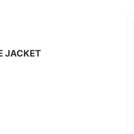
ange
ante aciem
 Alphabet
MANON
OSTUME MFG.
Nigel Cabourn
nd Woollen Co.
ROLLING DUB TRIO
Sanders
E JACKET
SONS
OMNIGOD
i
NAVY ROOTS
SML
CE
FER A CHEVAL
Brand
USED