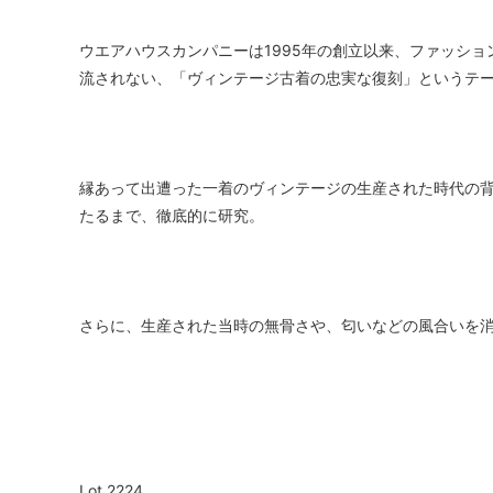
ウエアハウスカンパニーは1995年の創立以来、ファッシ
流されない、「ヴィンテージ古着の忠実な復刻」というテ
縁あって出遭った一着のヴィンテージの生産された時代の
たるまで、徹底的に研究。
さらに、生産された当時の無骨さや、匂いなどの風合いを
Lot 2224