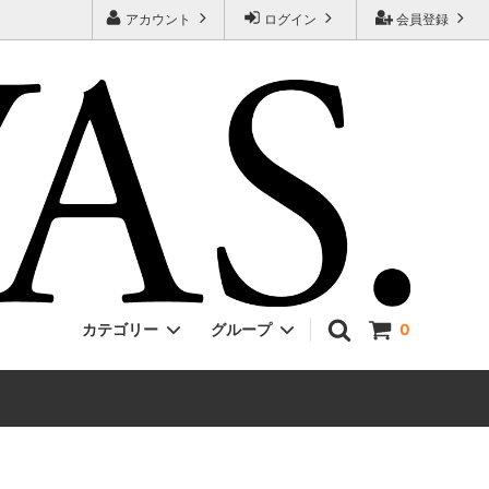
アカウント
ログイン
会員登録
カテゴリー
グループ
0
Jackman
ONE PIECE
EVCON
Unisex