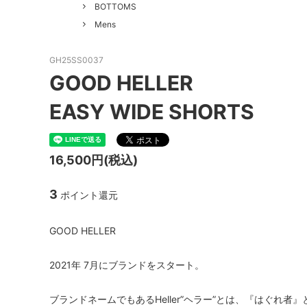
GOOD HELLER
SALE
Le Mel
BOTTOMS
Mens
ALWEL
Manual
Kepani
BAA C
GH25SS0037
GOOD HELLER
FILSON
Shetla
EASY WIDE SHORTS
THE H.W. DOG&CO.
LENO
LYBRO
TAKE&
16,500円(税込)
hakne
memer
3
ポイント還元
SLOW
NORO
A PIECE OF CHIC
DURAN
GOOD HELLER
Macrame Wala
Other 
2021年 7月にブランドをスタート。
ブランドネームでもあるHeller”ヘラー”とは、『はぐれ者