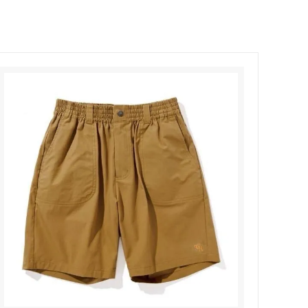
Honnete
soglia
Nigel Cabourn ーWOMANー
TOKYOSANDAL
Healthknit
NISHIGUCHI KUTSUSHITA
LABOR DAY
indian jewelry
LIBBEY