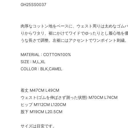
GH25SS0037
肉厚なコットン地をベースに、ウェスト周りは太めなゴム
りからワタリ、裾にかけてワイドでゆったりとし履心地を
うな長さで調整。左裾にはアクセントでワンポイント刺繍
MATERIAL : COTTON100%
SIZE : M,L,XL
COLLOR : BLK,CAMEL
着丈 M47CM L49CM
ウェスト(ゴムを伸ばさず測った状態) M70CM L74CM
ヒップ M112CM L120CM
股下 M19CM L20.5CM
サイズは目安です。