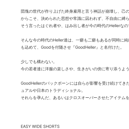
団塊の世代が作り上げた終身雇用と言う神話が崩壊し、己
からこそ、決められた思想や常識に囚われず、不自由に縛
そう言ったはぐれ者や、はみ出し者が今の時代のHellerな
そんな今の時代のHeller達は、一癖も二癖もあるが同時
も込めて、Goodを付随させ『GoodHeller』と名付けた。
少しでも構わない。
今の若者達に洋服の楽しさや、生きがいの傍に寄り添うよ
GoodHellerのバックボーンには自らが影響を受け続け
ュアルや日本のトラディショナル。
それらを孕んだ、あるいはクロスオーバーさせたアイテム
EASY WIDE SHORTS