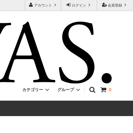
アカウント
ログイン
会員登録
カテゴリー
グループ
0
Jackman
ONE PIECE
EVCON
Unisex