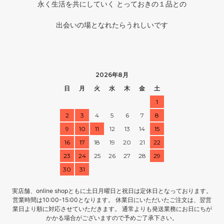
永く生活を共にしていく とっておきの１品との
出会いの場となれたらうれしいです
2026年8月
日
月
火
水
木
金
土
1
2
3
4
5
6
7
8
9
10
11
12
13
14
15
16
17
18
19
20
21
22
23
24
25
26
27
28
29
30
31
実店舗、online shopともに土日月曜日と祝日は定休日となっております。
営業時間は10:00-15:00となります。 休業日にいただいたご注文は、翌営
業日より順に対応させていただきます。 通常よりも発送業務にお日にちが
かかる場合がございますので予めご了承下さい。