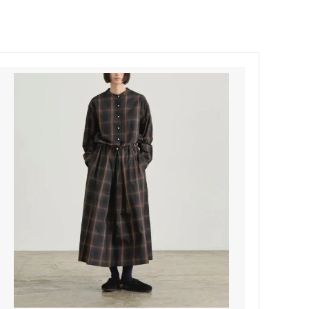
Honnete
soglia
Nigel Cabourn ーWOMANー
TOKYOSANDAL
Healthknit
NISHIGUCHI KUTSUSHITA
LABOR DAY
indian jewelry
LIBBEY