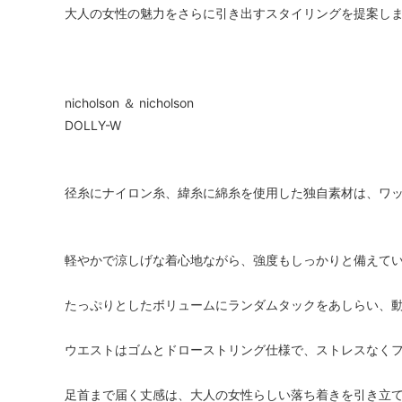
大人の女性の魅力をさらに引き出すスタイリングを提案し
nicholson ＆ nicholson
DOLLY-W
径糸にナイロン糸、緯糸に綿糸を使用した独自素材は、ワ
軽やかで涼しげな着心地ながら、強度もしっかりと備えて
たっぷりとしたボリュームにランダムタックをあしらい、
ウエストはゴムとドローストリング仕様で、ストレスなく
足首まで届く丈感は、大人の女性らしい落ち着きを引き立