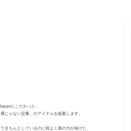
ange
ante aciem
 Alphabet
MANON
OSTUME MFG.
Nigel Cabourn
nd Woollen Co.
ROLLING DUB TRIO
Sanders
SONS
OMNIGOD
i
NAVY ROOTS
SML
CE
FER A CHEVAL
in Japanにこだわった、
Brand
USED
普通じゃない定番」のアイテムを提案します。
ってきちんとしているのに程よく肩の力が抜けた、