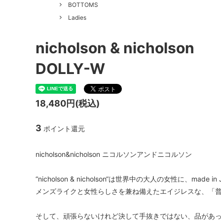
GOOD HELLER
SALE
Le Mel
BOTTOMS
Ladies
ALWEL
Manual
Kepani
BAA C
nicholson & nicholson
FILSON
Shetla
DOLLY-W
THE H.W. DOG&CO.
LENO
18,480円(税込)
LYBRO
TAKE&
hakne
memer
3
ポイント還元
SLOW
NORO
nicholson&nicholson ニコルソンアンドニコルソン
A PIECE OF CHIC
DURAN
“nicholson & nicholson“は世界中の大人の女性に、made 
Macrame Wala
Other 
メンズライクと女性らしさを兼ね備えたエイジレスな、「
そして、頑張らないけれど決して手抜きではない、品があ