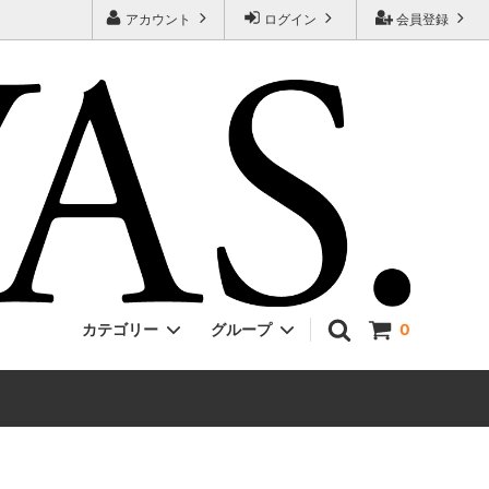
アカウント
ログイン
会員登録
カテゴリー
グループ
0
Jackman
ONE PIECE
EVCON
Unisex