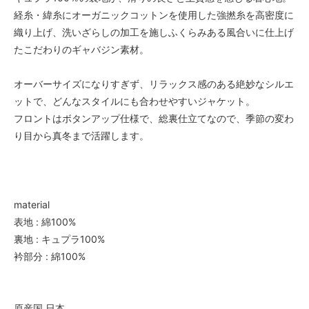
経糸・緯糸にオーガニックコットンを使用した強撚糸を高密度に
織り上げ、洗いざらしの加工を施しふくらみある風合いに仕上げ
たこだわりのギャバジン素材。
オーバーサイズになりすぎず、リラックス感のある絶妙なシルエ
ットで、どんなスタイルにも合わせやすいジャケット。
フロントはボタンアップ仕様で、総裏仕立てなので、季節の変わ
り目から真冬まで活躍します。
material
表地 : 綿100%
裏地 : キュプラ100%
衿部分 : 綿100%
原産国 日本