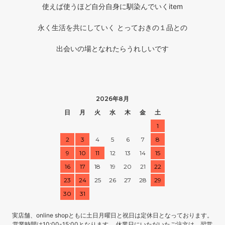
使えば使うほど自分自身に馴染んでいくitem
永く生活を共にしていく とっておきの１品との
出会いの場となれたらうれしいです
2026年8月
日
月
火
水
木
金
土
1
2
3
4
5
6
7
8
9
10
11
12
13
14
15
16
17
18
19
20
21
22
23
24
25
26
27
28
29
30
31
実店舗、online shopともに土日月曜日と祝日は定休日となっております。
営業時間は10:00-15:00となります。 休業日にいただいたご注文は、翌営