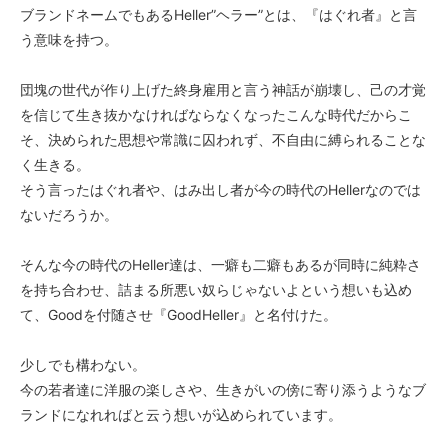
ブランドネームでもあるHeller”ヘラー”とは、『はぐれ者』と言
う意味を持つ。
団塊の世代が作り上げた終身雇用と言う神話が崩壊し、己の才覚
を信じて生き抜かなければならなくなったこんな時代だからこ
そ、決められた思想や常識に囚われず、不自由に縛られることな
く生きる。
そう言ったはぐれ者や、はみ出し者が今の時代のHellerなのでは
ないだろうか。
そんな今の時代のHeller達は、一癖も二癖もあるが同時に純粋さ
を持ち合わせ、詰まる所悪い奴らじゃないよという想いも込め
て、Goodを付随させ『GoodHeller』と名付けた。
少しでも構わない。
今の若者達に洋服の楽しさや、生きがいの傍に寄り添うようなブ
ランドになれればと云う想いが込められています。