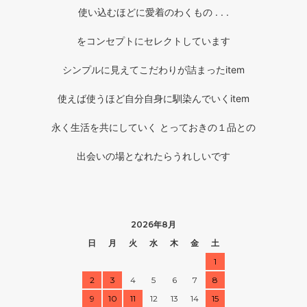
使い込むほどに愛着のわくもの . . .
をコンセプトにセレクトしています
シンプルに見えてこだわりが詰まったitem
使えば使うほど自分自身に馴染んでいくitem
永く生活を共にしていく とっておきの１品との
出会いの場となれたらうれしいです
2026年8月
日
月
火
水
木
金
土
1
2
3
4
5
6
7
8
9
10
11
12
13
14
15