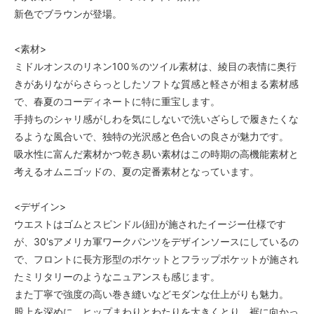
新色でブラウンが登場。
<素材>
ミドルオンスのリネン100％のツイル素材は、綾目の表情に奥行
きがありながらさらっとしたソフトな質感と軽さが相まる素材感
で、春夏のコーディネートに特に重宝します。
手持ちのシャリ感がしわを気にしないで洗いざらしで履きたくな
るような風合いで、独特の光沢感と色合いの良さが魅力です。
吸水性に富んだ素材かつ乾き易い素材はこの時期の高機能素材と
考えるオムニゴッドの、夏の定番素材となっています。
<デザイン>
ウエストはゴムとスピンドル(紐)が施されたイージー仕様です
が、30'sアメリカ軍ワークパンツをデザインソースにしているの
で、フロントに長方形型のポケットとフラップポケットが施され
たミリタリーのようなニュアンスも感じます。
また丁寧で強度の高い巻き縫いなどモダンな仕上がりも魅力。
股上を深めに、ヒップまわりとわたりを大きくとり、裾に向かっ